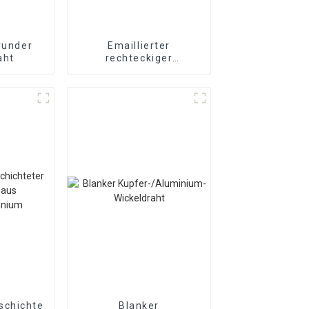
 runder
Emaillierter
aht
rechteckiger
Kupferdraht
schichteter
Blanker