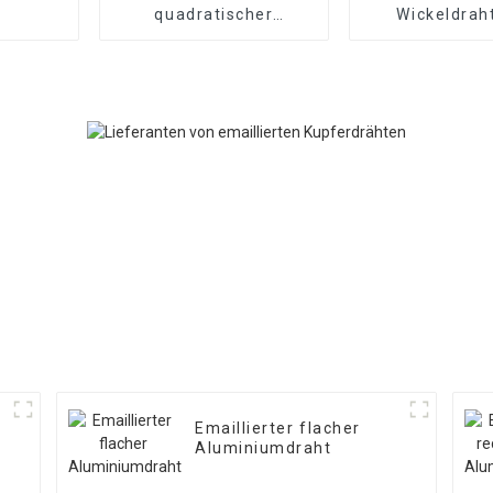
quadratischer
Wickeldrah
Kupferdraht
Kupfer/Alu
Emaillierter flacher
Aluminiumdraht