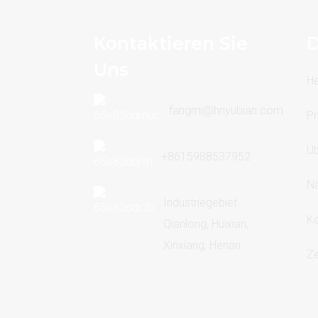
Kontaktieren Sie
D
Uns
H
fangmi@hnyubian.com
Pr
Üb
+8615988537952
Na
Industriegebiet
Ko
Qianlong, Huixian,
Xinxiang, Henan
Ze