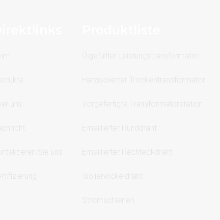
irektlinks
Produktliste
eim
Ölgefüllter Leistungstransformator
odukte
Harzisolierter Trockentransformator
er uns
Vorgefertigte Transformatorstation
chricht
Emaillierter Runddraht
ntaktieren Sie uns
Emaillierter Rechteckdraht
rtifizierung
Isolierwickeldraht
Stromschienen