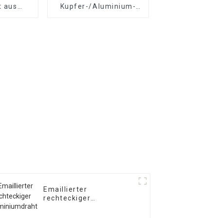
t aus
Kupfer-/Aluminium-
minium
Wickeldraht
Emaillierter
rechteckiger
Aluminiumdraht