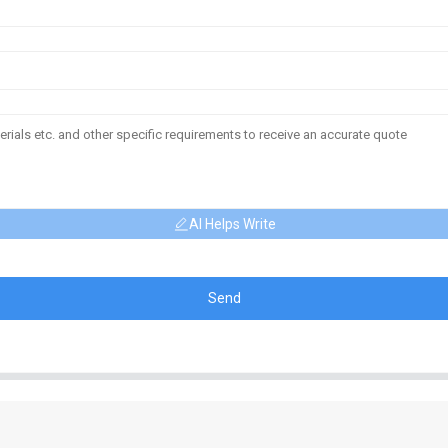
AI Helps Write
Send