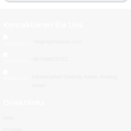
Kontaktieren Sie Uns
fangmi@hnyubian.com
+8615988537952
Industriegebiet Qianlong, Huixian, Xinxiang,
Henan
Direktlinks
Heim
Produkte