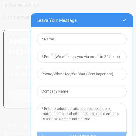
Isolierwickeldraht
Stromschienen
Leave Your Message
ANFRAGE SENDEN: BEREIT,
MEHR ZU ERFAHREN
Es gibt nichts Besseres, als das
Endergebnis zu sehen.
Klicken Sie hier für eine Anfrage
COPYRIGHT ALLE RECHTE VORBEHALTEN
HENAN ICP-NR.
-
-
-
2021024790
SITEMAP
TOP-BLOG
TOP-SUCHE