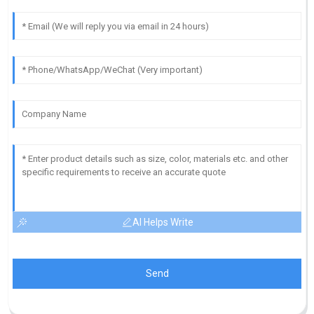
AI Helps Write
Send