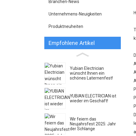
Branchen-News
H
Unternehmens-Neuigkeiten
Produktneuheiten
T
k
Empfohlene Artikel
D
A
Yubian Electrician
A
wünscht Ihnen ein
schönes Laternenfest!
A
P
YUBIAN ELECTRICIAN ist
P
wieder im Geschäft!
P
D
Wir feiern das
l
Neujahrsfest 2025: Jahr
der Schlange
a