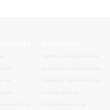
irektlinks
Produktliste
eim
Ölgefüllter Leistungstransformator
odukte
Harzisolierter Trockentransformator
er uns
Vorgefertigte Transformatorstation
chricht
Emaillierter Runddraht
ntaktieren Sie uns
Emaillierter Rechteckdraht