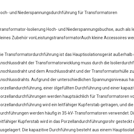
och- und Niederspannungsdurchführung für Transformatoren
ransformator-Isolierung Hoch- und Niederspannungsbuchse, auch als lei
leines Zubehör von
Leistungstransformator
Auch kleine Accessoires wer
ie Transformatordurchführung ist das Hauptisolationsgerät außerhal
nschlussdraht der Transformatorwicklung muss durch die Isolierdurc
nschlussdraht und dem Anschlussdraht und der Transformatorhülle zu i
nschlussdrahts. Aufgrund der unterschiedlichen Spannungsniveaus hat 
orzellandurchführung, einer ölgefüllten Durchführung und einer kapazi
orzellandurchführungen werden hauptsächlich für Transformatoren von
orzellandurchführung wird ein leitfähiger Kupferstab getragen, und die P
urchführungen werden häufig in 35-kV-Transformatoren verwendet. Die 
eitfähiger Kupferstab wird in das Porzellandurchführungsrohr gesteckt u
usgelagert. Die kapazitive Durchführung besteht aus einem Hauptisol