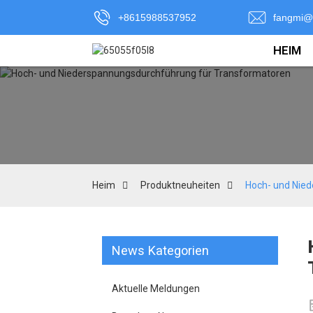
+8615988537952
fangmi@
HEIM
Heim
Produktneuheiten
Hoch- und Nie
News Kategorien
Aktuelle Meldungen