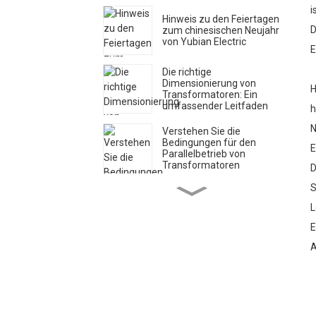
i
Hinweis zu den Feiertagen
D
zum chinesischen Neujahr
von Yubian Electric
E
Die richtige
Dimensionierung von
H
Transformatoren: Ein
umfassender Leitfaden
h
N
Verstehen Sie die
Bedingungen für den
E
Parallelbetrieb von
Transformatoren
D
Henan Yubian
S
Transformer begrüßt das
L
neue Jahr 2025 mit
optimistischen
E
Innovationen in der
Energiebranche
A
Yubian Electrician sendet
Weihnachtsgrüße und
verbreitet Feiertagsfreude
Auslieferungsankündigung