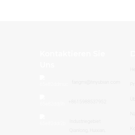
S20-20000: Mit Qualität
und Präzision in die
Zukunft
Vorteile des
Öltransformators S11
Kontaktieren Sie
D
Uns
H
fangmi@hnyubian.com
Pr
Üb
+8615988537952
Na
Industriegebiet
Ko
Qianlong, Huixian,