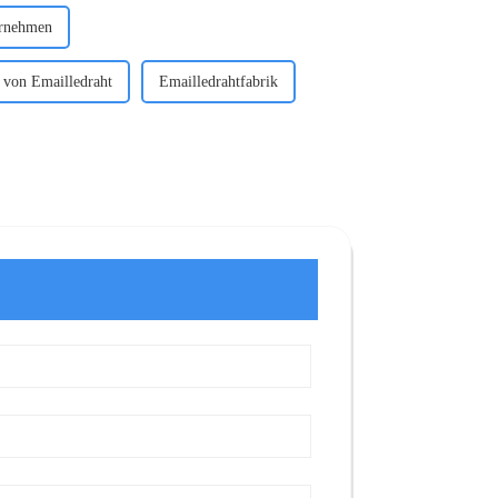
ernehmen
r von Emailledraht
Emailledrahtfabrik