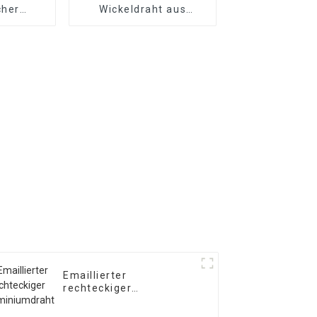
cher
Wickeldraht aus
aht
Kupfer/Aluminium
Emaillierter
rechteckiger
Aluminiumdraht