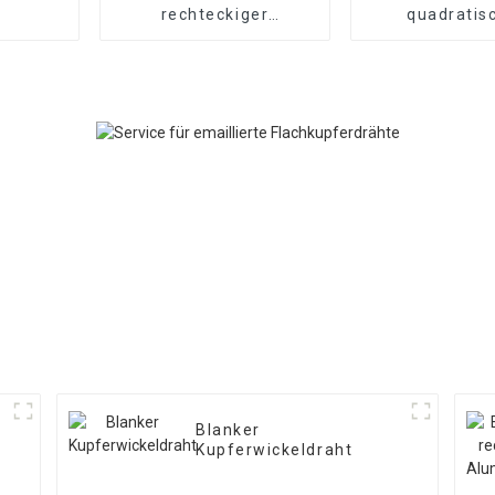
rechteckiger
quadratis
Kupferdraht
Kupferdr
Blanker
Kupferwickeldraht