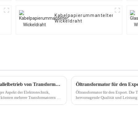
Kabelpapierummantelter
Wickeldraht
Verstehen Sie die Bedingungen für den Parallelbetrieb von Transformatoren
Öltransformator für den Exp
ger Aspekt der Elektrotechnik,
Öltransformator für den Export. Die 
 können mehrere Transformatoren die
hervorragende Qualität und Leistung 
China, sondern weltweit bekannt.