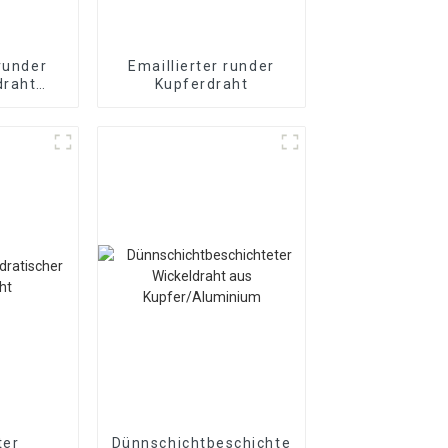
 runder
Emaillierter runder
draht
Kupferdraht
ter
aht
ter
Dünnschichtbeschichteter