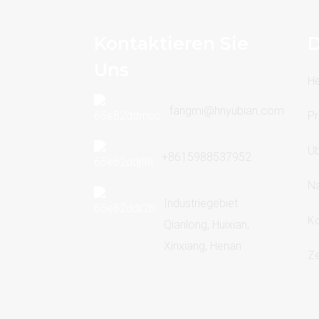
Kontaktieren Sie
D
Uns
H
fangmi@hnyubian.com
Pr
Üb
+8615988537952
Na
Industriegebiet
Ko
Qianlong, Huixian,
Xinxiang, Henan
Ze