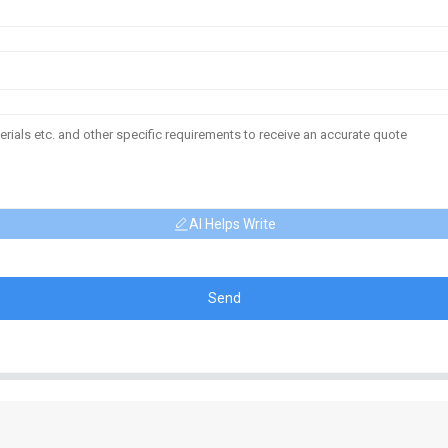
AI Helps Write
Send