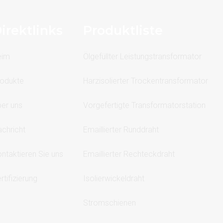
irektlinks
Produktliste
eim
Ölgefüllter Leistungstransformator
odukte
Harzisolierter Trockentransformator
er uns
Vorgefertigte Transformatorstation
chricht
Emaillierter Runddraht
ntaktieren Sie uns
Emaillierter Rechteckdraht
rtifizierung
Isolierwickeldraht
Stromschienen