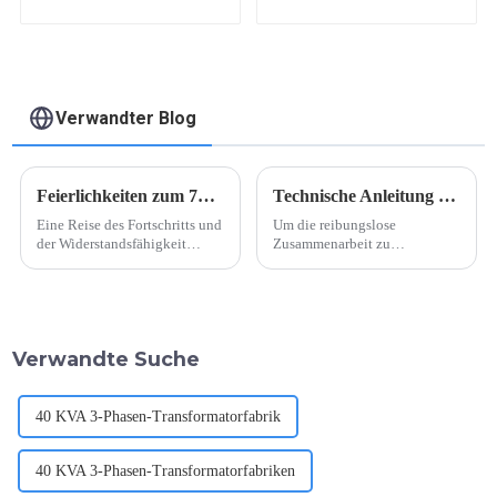
Wickeldraht
Verwandter Blog
Feierlichkeiten zum 75. Jahrestag der Gründung der Volksrepublik China
Technische Anleitung für Malaysia
Eine Reise des Fortschritts und
Um die reibungslose
der Widerstandsfähigkeit
Zusammenarbeit zu
Anlässlich des 75. Jahrestages
demonstrieren, besuchte das
der Gründung der
technische Personal unseres
Volksrepublik China blickt
Unternehmens kürzlich ein
China auf eine
Kunden-Umspannwerk in
bemerkenswerte Reise zurück,
Malaysia, um vor Ort
Verwandte Suche
die von tiefgreifenden
technische Beratung zu
Veränderungen geprägt war...
leisten. Dies ist die zweite
Kollaboration...
40 KVA 3-Phasen-Transformatorfabrik
40 KVA 3-Phasen-Transformatorfabriken