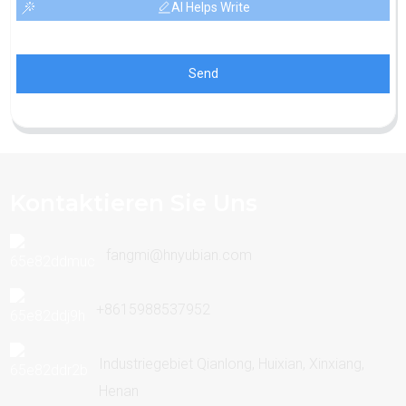
AI Helps Write
Send
Kontaktieren Sie Uns
fangmi@hnyubian.com
+8615988537952
Industriegebiet Qianlong, Huixian, Xinxiang,
Henan