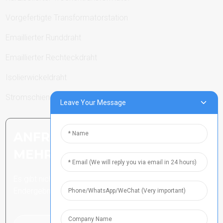
Vorgefertigte Transformatorstation
Emaillierter Runddraht
Emaillierter Rechteckdraht
Isolierwickeldraht
Stromschienen
Leave Your Message
ANFRAGE SENDEN: BEREIT,
MEHR ZU ERFAHREN
Es gibt nichts Besseres, als das
Endergebnis zu sehen.