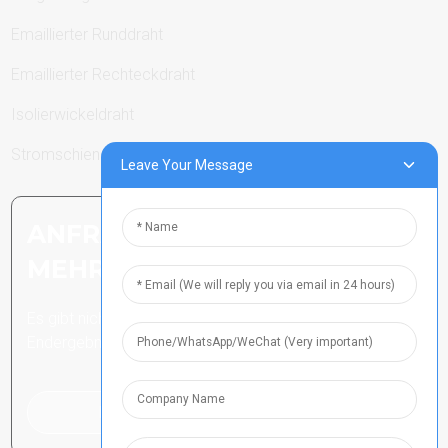
Emaillierter Runddraht
Emaillierter Rechteckdraht
Isolierwickeldraht
Stromschienen
Leave Your Message
ANFRAGE SENDEN: BEREIT,
MEHR ZU ERFAHREN
Es gibt nichts Besseres, als das
Endergebnis zu sehen.
Klicken Sie hier für eine Anfrage