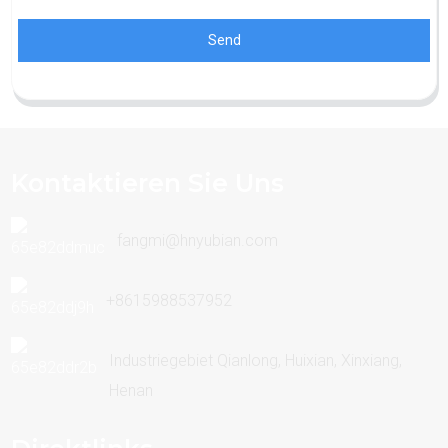
Send
Kontaktieren Sie Uns
fangmi@hnyubian.com
+8615988537952
Industriegebiet Qianlong, Huixian, Xinxiang,
Henan