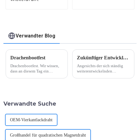
Verwandter Blog
Drachenbootfest
Zukünftiger Entwicklungstrend des Energiespartransformators
Drachenbootfest. Wir wissen,
Angesichts der sich ständig
dass an diesem Tag ein
weiterentwickelnden
Drachenbootrennen stattfindet.
Energiesparsituation ist die
Mittlerweile ist es in China ein
Entwicklung energiesparender
traditionelles Fest, und im
Transformatoren für die
Grunde haben alle Chinesen
zukünftige Arbeit und das
während des Festes einen
Leben immer wichtiger
Verwandte Suche
Feiertag.
geworden. Da der
Energiebedarf weiter steigt, ist
der Bedarf an ...
OEM-Vierkantlackdraht
Großhandel für quadratischen Magnetdraht