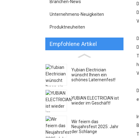
Branchen-News
D
D
Unternehmens-Neuigkeiten
V
Produktneuheiten
D
Empfohlene Artikel
D
T
h
Yubian Electrician
V
wünscht Ihnen ein
schönes Laternenfest!
D
YUBIAN ELECTRICIAN ist
e
wieder im Geschäft!
I
Wir feiern das
B
Neujahrsfest 2025: Jahr
der Schlange
T