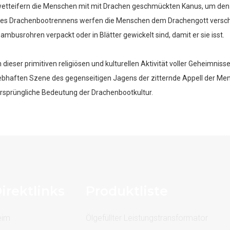
etteifern die Menschen mit mit Drachen geschmückten Kanus, um den 
es Drachenbootrennens werfen die Menschen dem Drachengott verschie
ambusrohren verpackt oder in Blätter gewickelt sind, damit er sie isst.
n dieser primitiven religiösen und kulturellen Aktivität voller Geheimnisse
ebhaften Szene des gegenseitigen Jagens der zitternde Appell der Mens
rsprüngliche Bedeutung der Drachenbootkultur.
irektlinks
Produktliste
eim
Ölgefüllter Leistungstransformator