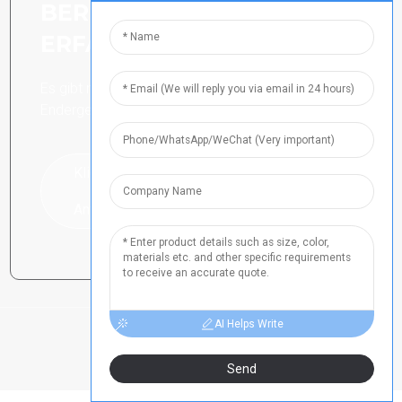
BEREIT, MEHR ZU
ERFAHREN
Es gibt nichts Besseres, als das
Endergebnis zu sehen.
Klicken Sie hier für eine
Anfrage
AI Helps Write
Send