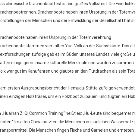
as chinesische Drachenbootfest ist ein großes Volksfest. Die Feierlichkei
rachenbootrennen. Drachenboote haben ihren Ursprung in der Totemv
orstellungen der Menschen und der Entwicklung der Gesellschaft hat sic
rachenboote haben ihren Ursprung in der Totemverehrung
rachenboote stammen vom alten Yue-Volk an der Südostküste. Das alt
extforschungen zufolge gab es im Süden unseres Landes viele große u
atten einige gemeinsame kulturelle Merkmale und wurden zusammen als
olk war gut im Kanufahren und glaubte an den Flutdrachen als sein Tot
em ersten Ausgrabungsbericht der Hemudu-Stätte zufolge verwendete
inen einzigen Holzfräser, um ein Holzboot zu bauen, und fügten ein Hol
n „Huainan Zi Qi Common Training“ heißt es: „Hu-Leute sind bequemer
ooten.“ Im alten China nutzten die Menschen im südlichen Wassernetzg
ransportmittel. Die Menschen fingen Fische und Garnelen und ernteten