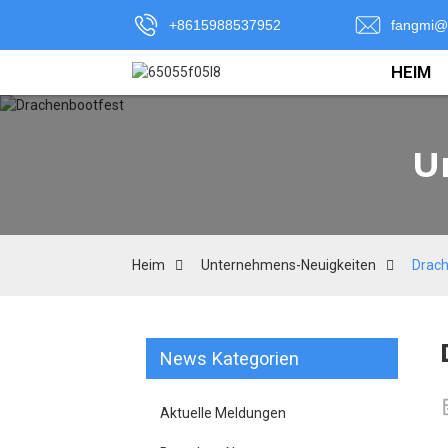
+8615988537952
fangmi@
HEIM
U
Heim
Unternehmens-Neuigkeiten
Drach
News Kategorien
Aktuelle Meldungen