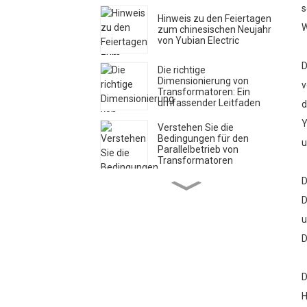
s
Hinweis zu den Feiertagen
W
zum chinesischen Neujahr
von Yubian Electric
D
Die richtige
Dimensionierung von
v
Transformatoren: Ein
umfassender Leitfaden
d
Y
Verstehen Sie die
Bedingungen für den
u
Parallelbetrieb von
Transformatoren
D
Henan Yubian
Transformer begrüßt das
D
neue Jahr 2025 mit
optimistischen
u
Innovationen in der
Energiebranche
D
Yubian Electrician sendet
Weihnachtsgrüße und
verbreitet Feiertagsfreude
D
H
Auslieferungsankündigung