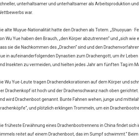
chneller, unterhaltsamer und unterhaltsamer als Arbeitsproduktion und 
ettbewerbs war.
ie alte Wuyue-Nationalität hatte den Drachen als Totem. „Shuoyuan · 
on Wu Yue haben den Brauch, „den Körper abzutrennen“ und „sich wie
ass sie die Nachkommen des „Drachen“ sind und den Drachenvorfahren
ue in aufeinanderfolgenden Dynastien zum Drachengott, um ihr Leben
nd Insekten zu vermeiden, und hielten jedes Jahr am fünften Tag im M
ie Wu Yue-Leute tragen Drachendekorationen auf dem Körper und schni
er Drachenkopf ist hoch und der Drachenschwanz nach oben gerichtet. 
nd wird Drachenboot genannt. Bunte Fahnen wehen, junge und mittelalt
rachenköpfe“, und plötzlich erklingen Trommeln, um ein Drachenbootr
ie früheste Erwähnung eines Drachenbootrennens in China findet sich i
immels reitet auf einem Drachenboot, das im Sumpf schwimmt.“ Beim