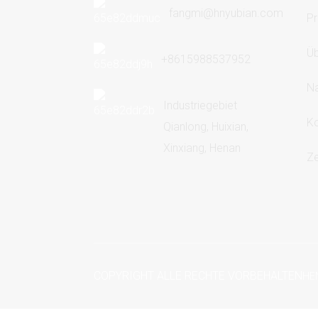
fangmi@hnyubian.com
Pr
Üb
+8615988537952
Na
Industriegebiet
Ko
Qianlong, Huixian,
Xinxiang, Henan
Ze
COPYRIGHT ALLE RECHTE VORBEHALTEN
HE