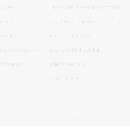
odukte
Harzisolierter Trockentransformator
er uns
Vorgefertigte Transformatorstation
chricht
Emaillierter Runddraht
ntaktieren Sie uns
Emaillierter Rechteckdraht
rtifizierung
Isolierwickeldraht
Stromschienen
-
-
-
NAN ICP-NR. 2021024790
SITEMAP
SITEMAPTRANS
TOP-SUCHE