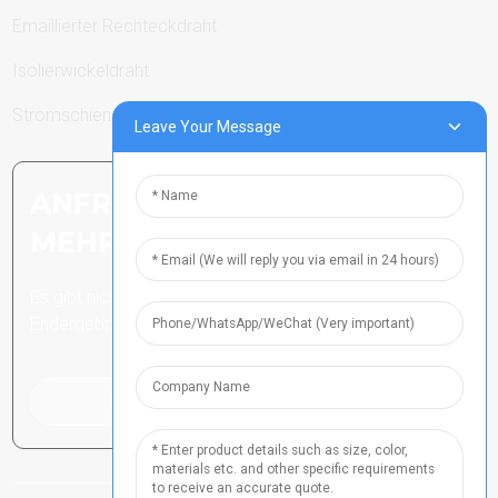
Emaillierter Rechteckdraht
Isolierwickeldraht
Stromschienen
Leave Your Message
ANFRAGE SENDEN: BEREIT,
MEHR ZU ERFAHREN
Es gibt nichts Besseres, als das
Endergebnis zu sehen.
Klicken Sie hier für eine Anfrage