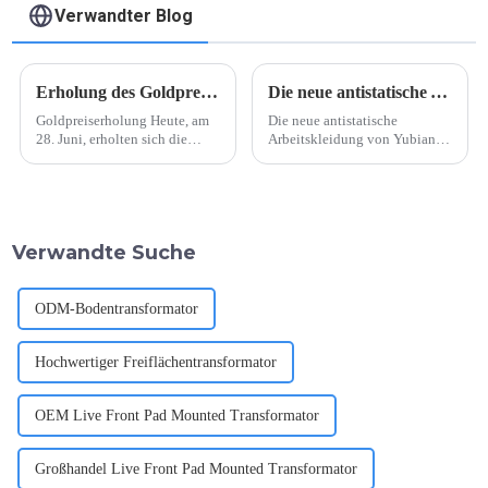
Verwandter Blog
Erholung des Goldpreises
Die neue antistatische Arbeitskleidung von Yubian Electrician
Goldpreiserholung Heute, am
Die neue antistatische
28. Juni, erholten sich die
Arbeitskleidung von Yubian
Goldpreise der großen
Electrician Der führende
Goldhändler um 5
Anbieter von
Yuan/Gramm und blieben
Elektrodienstleistungen
insgesamt bei 713
Yubian Electrician hat vor
Yuan/Gramm. Derzeit ist der
Kurzem eine neue Reihe von
Verwandte Suche
Goldpreis der höchste
Arbeitskleidung auf den Markt
Goldhändler ...
gebracht, die Innovation und
... demonstrieren soll.
ODM-Bodentransformator
Hochwertiger Freiflächentransformator
OEM Live Front Pad Mounted Transformator
Großhandel Live Front Pad Mounted Transformator