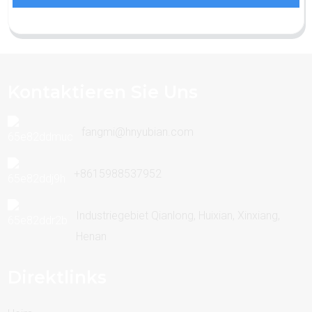
Kontaktieren Sie Uns
fangmi@hnyubian.com
+8615988537952
Industriegebiet Qianlong, Huixian, Xinxiang,
Henan
Direktlinks