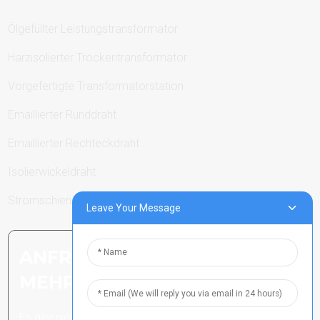
Ölgefüllter Leistungstransformator
Harzisolierter Trockentransformator
Vorgefertigte Transformatorstation
Emaillierter Runddraht
Emaillierter Rechteckdraht
Isolierwickeldraht
Stromschienen
Leave Your Message
ANFRAGE SENDEN: BEREIT,
MEHR ZU ERFAHREN
Es gibt nichts Besseres, als das