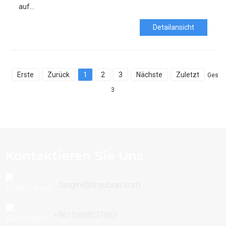
auf...
Detailansicht
Erste
Zurück
1
2
3
Nächste
Zuletzt
Gesam
3
Kontaktieren Sie Uns
fangmi@hnyubian.com
+8615988537952