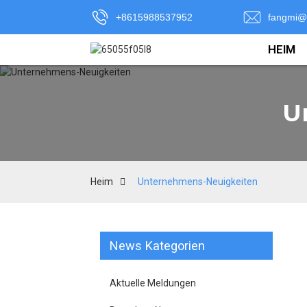
+8615988537952
fangmi@
HEIM
U
Heim
Unternehmens-Neuigkeiten
News Kategorien
Aktuelle Meldungen