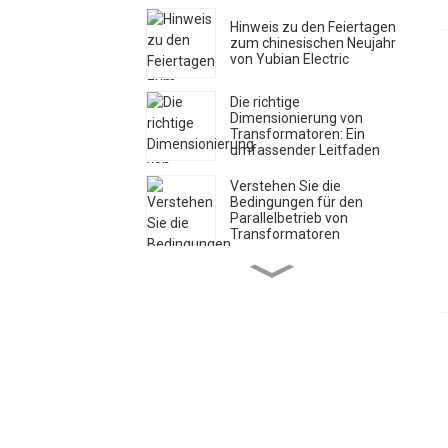
Hinweis zu den Feiertagen
zum chinesischen Neujahr
von Yubian Electric
Die richtige
Dimensionierung von
Transformatoren: Ein
umfassender Leitfaden
Verstehen Sie die
Bedingungen für den
Parallelbetrieb von
Transformatoren
Henan Yubian
Transformer begrüßt das
neue Jahr 2025 mit
optimistischen
Innovationen in der
Energiebranche
Yubian Electrician sendet
Weihnachtsgrüße und
verbreitet Feiertagsfreude
Auslieferungsankündigung