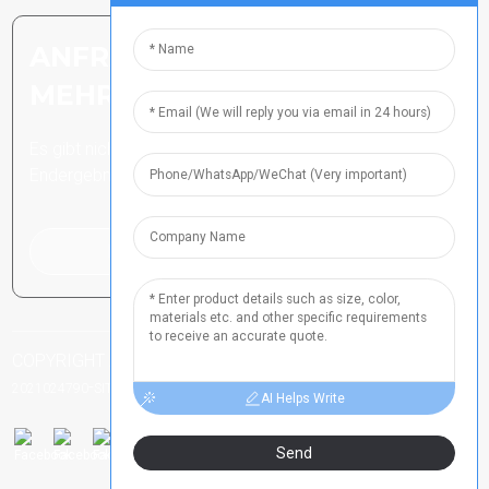
ANFRAGE SENDEN: BEREIT,
MEHR ZU ERFAHREN
Es gibt nichts Besseres, als das
Endergebnis zu sehen.
Klicken Sie hier für eine Anfrage
COPYRIGHT ALLE RECHTE VORBEHALTEN
HENAN ICP-NR.
-
-
-
2021024790
SITEMAP
SITEMAPTRANS
TOP-SUCHE
AI Helps Write
Send