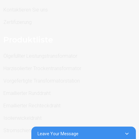
Kontaktieren Sie uns
Zertifizierung
Produktliste
Ölgefüllter Leistungstransformator
Harzisolierter Trockentransformator
Vorgefertigte Transformatorstation
Emaillierter Runddraht
Emaillierter Rechteckdraht
Isolierwickeldraht
Stromschienen
Leave Your Message