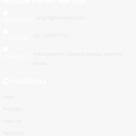
Kontaktieren Sie Uns
fangmi@hnyubian.com
+8615988537952
Industriegebiet Qianlong, Huixian, Xinxiang,
Henan
Direktlinks
Heim
Produkte
Über uns
Nachricht