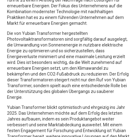
führte zu einem Anstieg der Nachfrage nach Lösungen für
erneuerbare Energien. Der Fokus des Unternehmens auf die
Kombination modernster Technologie mit nachhaltigen
Praktiken hat es zu einem führenden Unternehmen auf dem
Markt für erneuerbare Energien gemacht.
Die von Yubian Transformer hergestellten
Photovoltaiktransformatoren sind sorgfältig darauf ausgelegt,
die Umwandlung von Sonnenenergie in nutzbare elektrische
Energie zu optimieren und so sicherzustellen, dass
Energieverluste minimiert und eine maximale Leistung erzielt
wird. Dies ist besonders wichtig, da die Welt zunehmend auf
erneuerbare Energien setzt, um den Klimawandel zu
bekämpfen und den CO2-Fußabdruck zu reduzieren. Der Erfolg
dieser Transformatoren steigert nicht nur den Ruf von Yubian
Transformer, sondern spielt auch eine entscheidende Rolle bei
der Unterstützung des globalen Übergangs zu sauberer
Energie.
Yubian Transformer blickt optimistisch und ehrgeizig ins Jahr
2025. Das Unternehmen möchte auf dem Erfolg des letzten
Jahres aufbauen, indem es sein Produktangebot weiter
verbessert und seine Marktabdeckung ausweitet. Mit einem
festen Engagement für Forschung und Entwicklung ist Yubian
Transformer bereit, weitere innovative Lösungen auf den Markt