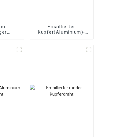
ter
Emaillierter
ger
Kupfer(Aluminium)-
draht
Flachdraht
Magnetdraht