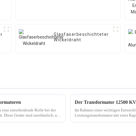
er
Glasfaserbeschichteter
Wickeldraht
formatoren
n eine entscheidende Rolle bei der
Im Rahmen einer wichtigen Entwickl
t. Diese Geräte sind unerlässlich, um
Leistungstransformator mit einer Ka
KV umwandelt, erfolgreich fertiggeste