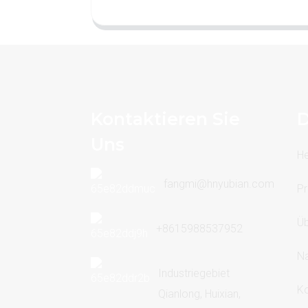
Kontaktieren Sie
D
Uns
H
fangmi@hnyubian.com
Pr
Üb
+8615988537952
Na
Industriegebiet
Ko
Qianlong, Huixian,