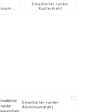
r
Emaillierter runder
inium-
Kupferdraht
aht
Emaillierter runder
Aluminiumdraht
Emaillierter