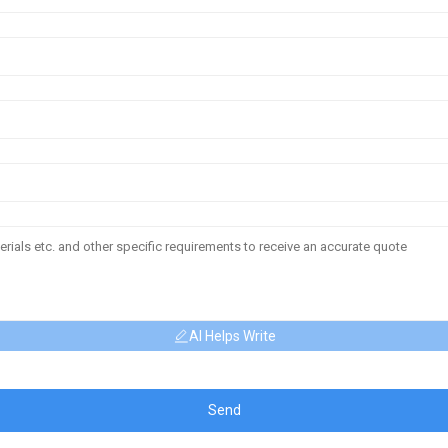
AI Helps Write
Send