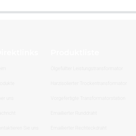
irektlinks
Produktliste
eim
Ölgefüllter Leistungstransformator
odukte
Harzisolierter Trockentransformator
er uns
Vorgefertigte Transformatorstation
chricht
Emaillierter Runddraht
ntaktieren Sie uns
Emaillierter Rechteckdraht