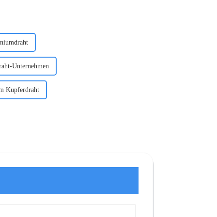
iniumdraht
draht-Unternehmen
em Kupferdraht