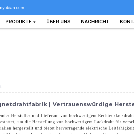
nyubian.com
PRODUKTE
ÜBER UNS
NACHRICHT
KONT
t
etdrahtfabrik | Vertrauenswürdige Herste
render Hersteller und Lieferant von hochwertigem Rechtecklackdrah
sgestattet, um die Herstellung von hochwertigem Lackdraht für ver
alien hergestellt und bietet hervorragende elektrische Leitfähigk