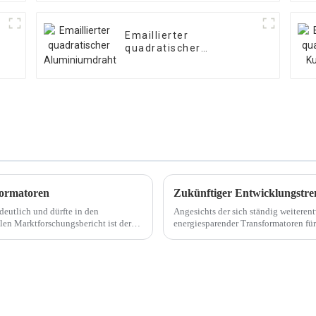
Emaillierter
quadratischer
Aluminiumdraht
formatoren
Zukünftiger Entwicklungstre
deutlich und dürfte in den
Angesichts der sich ständig weiteren
en Marktforschungsbericht ist der
energiesparender Transformatoren fü
geworden. Da der Energiebedarf weiter 