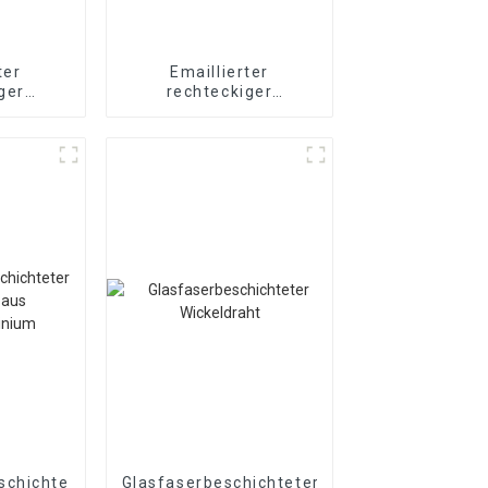
ter
Emaillierter
ger
rechteckiger
draht
Kupferdraht
schichteter
Glasfaserbeschichteter