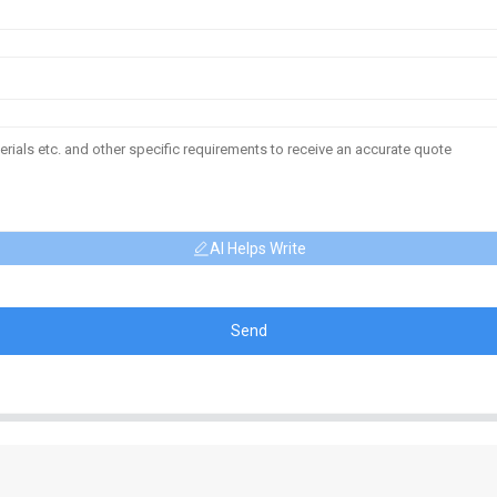
AI Helps Write
Send