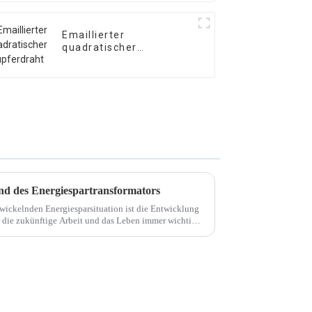
Emaillierter
quadratischer
Kupferdraht
nd des Energiespartransformators
twickelnden Energiesparsituation ist die Entwicklung
r die zukünftige Arbeit und das Leben immer wichtiger
steigt, ist der Bedarf an ...