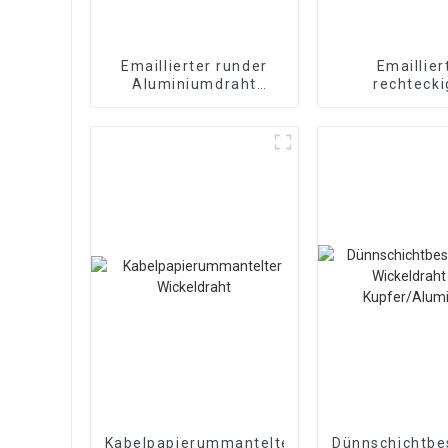
Emaillierter runder
Emaillier
Aluminiumdraht
rechtecki
Emaillierter
Aluminium
Magnetdraht
Kabelpapierummantelter
Dünnschichtbe