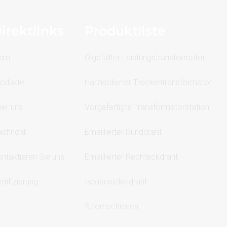
irektlinks
Produktliste
eim
Ölgefüllter Leistungstransformator
odukte
Harzisolierter Trockentransformator
er uns
Vorgefertigte Transformatorstation
chricht
Emaillierter Runddraht
ntaktieren Sie uns
Emaillierter Rechteckdraht
rtifizierung
Isolierwickeldraht
Stromschienen