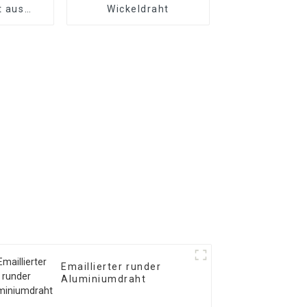
t aus
Wickeldraht
minium
Emaillierter runder
Aluminiumdraht