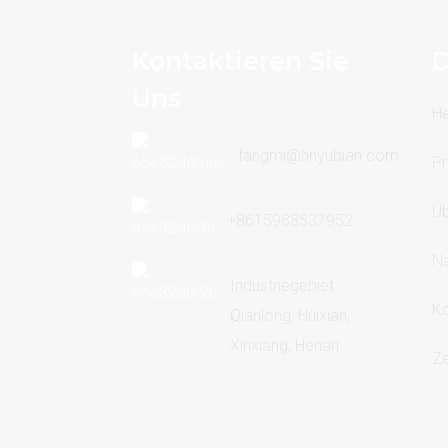
Kontaktieren Sie
D
Uns
H
fangmi@hnyubian.com
Pr
Üb
+8615988537952
Na
Industriegebiet
Ko
Qianlong, Huixian,
Xinxiang, Henan
Ze