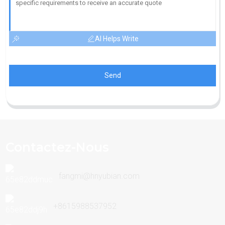
AI Helps Write
Send
Contactez-Nous
fangmi@hnyubian.com
+8615988537952