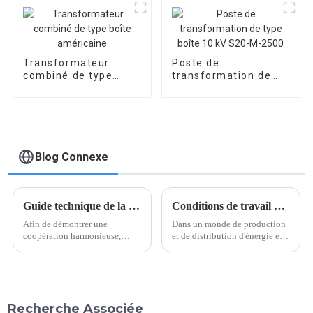
transformation
préfabriqué
Transformateur
Poste de
combiné de type
transformation de
boîte américaine
type boîte 10 kV S20-
M-2500
Blog Connexe
Guide technique de la Malaisie
Conditions de travail optimales pour les transformateurs immergés dans l'huile
Afin de démontrer une
Dans un monde de production
coopération harmonieuse,
et de distribution d'énergie en
l'équipe technique de notre
constante évolution, les
entreprise s'est récemment
transformateurs immergés dans
rendue dans une sous-station
l'huile jouent un rôle essentiel
client en Malaisie pour fournir
pour assurer une transmission
des conseils techniques sur
efficace de l'énergie. Ces
Recherche Associée
site. Il s'agit de la deuxième
transformateurs utilisent l'huile