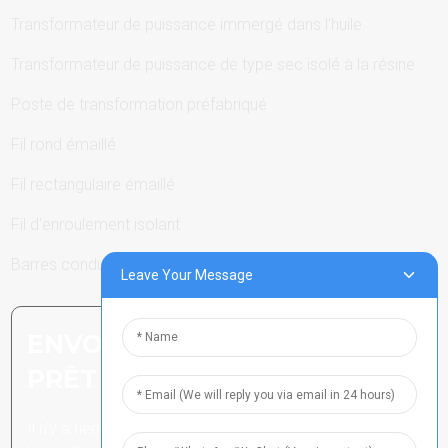
Transformateur de puissance immergé dans l'huile
Transformateur de puissance de type sec isolé à la résine
Poste de transformation préfabriqué
Fil rond émaillé
Fil rectangulaire émaillé
Fil d'enroulement isolant
Barres conductrices
Leave Your Message
ENVOYER UNE DEMANDE :
PRÊT À EN SAVOIR PLUS
Il n’y a rien de mieux que de voir