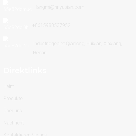
fangmi@hnyubian.com
+8615988537952
Industriegebiet Qianlong, Huixian, Xinxiang,
Henan
Direktlinks
Heim
Produkte
Über uns
Nachricht
Kontaktieren Sie uns