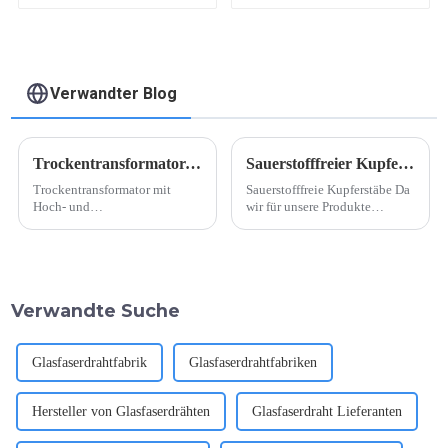
Verwandter Blog
Trockentransformator-Hoch- und Niederspannungsspulen
Sauerstofffreier Kupferstab
Trockentransformator mit
Sauerstofffreie Kupferstäbe Da
Hoch- und
wir für unsere Produkte
Niederspannungsspulen.
Kupferlackdrähte verwenden,
Trockentransformatoren sind
ist der tägliche Verbrauch an
ein wichtiger Bestandteil von
sauerstofffreien Kupferstäben
Stromverteilungssystemen, da
recht hoch. Aufgrund der
sie die notwendige
steigenden Nachfrage nach
Verwandte Suche
Spannungsumwandlung für
hochwertigem Kupfer...
eine effiziente Stromverteilung
ermöglichen.
Glasfaserdrahtfabrik
Glasfaserdrahtfabriken
Hersteller von Glasfaserdrähten
Glasfaserdraht Lieferanten