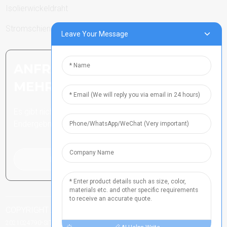
Isolierwickeldraht
Stromschienen
Leave Your Message
ANFRAGE SENDEN: BEREIT,
MEHR ZU ERFAHREN
Es gibt nichts Besseres, als das
Endergebnis zu sehen.
Klicken Sie hier für eine Anfrage
COPYRIGHT ALLE RECHTE VORBEHALTEN
HENAN ICP-NR.
-
-
-
2021024790
SITEMAP
TOP-BLOG
TOP-SUCHE