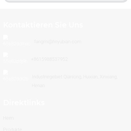
Kontaktieren Sie Uns
fangmi@hnyubian.com
+8615988537952
Industriegebiet Qianlong, Huixian, Xinxiang,
Henan
Direktlinks
Heim
Produkte