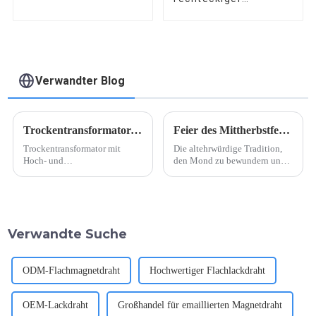
Aluminiumdraht
Verwandter Blog
Trockentransformator-Hoch- und Niederspannungsspulen
Feier des Mittherbstfestes
Trockentransformator mit
Die altehrwürdige Tradition,
Hoch- und
den Mond zu bewundern und
Niederspannungsspulen.
Mondkuchen zu essen
Trockentransformatoren sind
ein wichtiger Bestandteil von
Stromverteilungssystemen, da
sie die notwendige
Verwandte Suche
Spannungsumwandlung für
eine effiziente Stromverteilung
ermöglichen.
ODM-Flachmagnetdraht
Hochwertiger Flachlackdraht
OEM-Lackdraht
Großhandel für emaillierten Magnetdraht