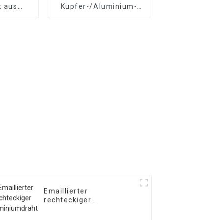
t aus
Kupfer-/Aluminium-
minium
Wickeldraht
Emaillierter
rechteckiger
Aluminiumdraht