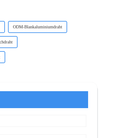
ODM-Blankaluminiumdraht
chdraht
t