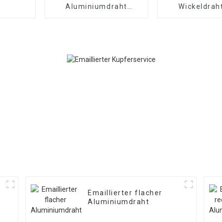
Aluminiumdraht
Wickeldrah
Emaillierter
Kupfer/Alu
Magnetdraht
Emaillierter flacher
Aluminiumdraht