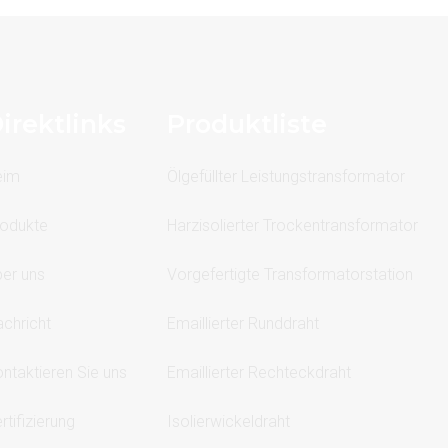
irektlinks
Produktliste
eim
Ölgefüllter Leistungstransformator
odukte
Harzisolierter Trockentransformator
er uns
Vorgefertigte Transformatorstation
chricht
Emaillierter Runddraht
ntaktieren Sie uns
Emaillierter Rechteckdraht
rtifizierung
Isolierwickeldraht