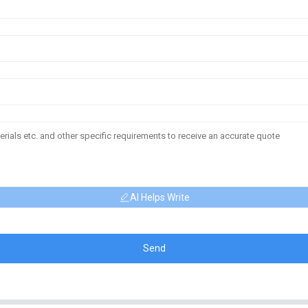
AI Helps Write
Send