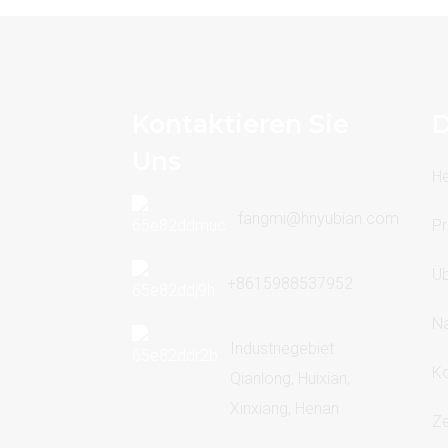
Kontaktieren Sie
D
Uns
H
fangmi@hnyubian.com
Pr
Üb
+8615988537952
Na
Industriegebiet
Ko
Qianlong, Huixian,
Xinxiang, Henan
Ze