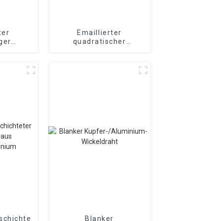
ter
Emaillierter
ger
quadratischer
aht
Kupferdraht
schichteter
Blanker