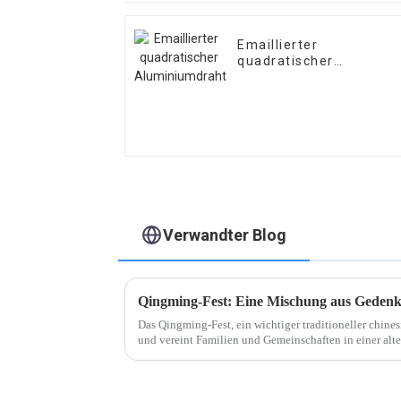
Emaillierter
quadratischer
Aluminiumdraht
Verwandter Blog
Qingming-Fest: Eine Mischung aus Gedenk
Das Qingming-Fest, ein wichtiger traditioneller chine
und vereint Familien und Gemeinschaften in einer a
gegenüber den Vorfahren und der Feier von …