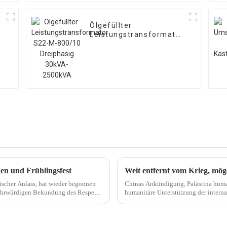
Ölgefüllter
Leistungstransformator
S22-M-800/10
Dreiphasig 30kVA-
2500kVA
en und Frühlingsfest
Weit entfernt vom Krieg, möge
sischer Anlass, hat wieder begonnen
Chinas Ankündigung, Palästina humanit
ltehrwürdigen Bekundung des Respekts
humanitäre Unterstützung der internat
Zuge der erneuten Bekräftigung seiner