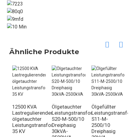
Ähnliche Produkte
12500 KVA
Ölgetauchter
Ölgefüllter
Öl
Lastregulierender,
Leistungstransformator
Leistungstransform
Le
ölgetauchter
S20-M-500/10
S11-M-
S1
Leistungstransformator
Dreiphasig
2500/10
Dr
35 KV
30kVA-
Dreiphasig
30