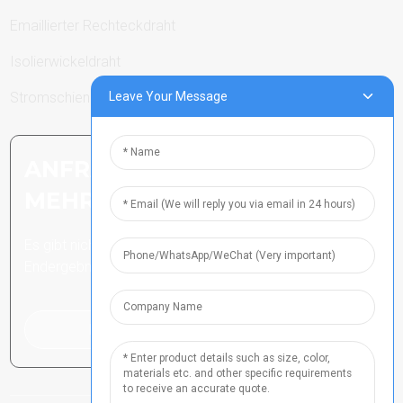
Emaillierter Rechteckdraht
Isolierwickeldraht
Leave Your Message
Stromschienen
ANFRAGE SENDEN: BEREIT,
MEHR ZU ERFAHREN
Es gibt nichts Besseres, als das
Endergebnis zu sehen.
Klicken Sie hier für eine Anfrage