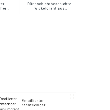
ter
Dünnschichtbeschichteter
cher
Wickeldraht aus
aht
Kupfer/Aluminium
Emaillierter
rechteckiger
Aluminiumdraht