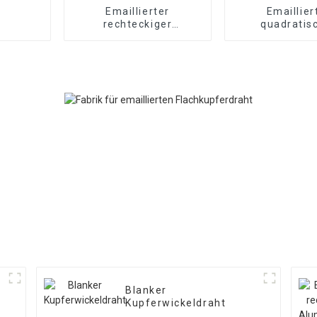
Emaillierter
Emaillier
rechteckiger
quadratis
Kupferdraht
Kupferdr
Blanker
Kupferwickeldraht