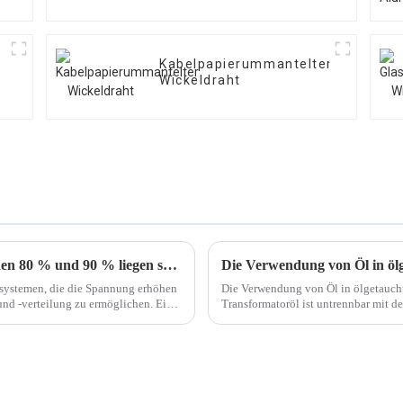
Kabelpapierummantelter
Wickeldraht
Warum die Transformatorbelastung zwischen 80 % und 90 % liegen sollte
Die Verwendung von Öl in öl
systemen, die die Spannung erhöhen
Die Verwendung von Öl in ölgetaucht
und -verteilung zu ermöglichen. Eine
Transformatoröl ist untrennbar mit 
eb...
verbunden. Ölgetauchtes Transformato