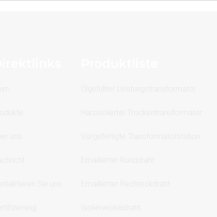
irektlinks
Produktliste
eim
Ölgefüllter Leistungstransformator
odukte
Harzisolierter Trockentransformator
er uns
Vorgefertigte Transformatorstation
chricht
Emaillierter Runddraht
ntaktieren Sie uns
Emaillierter Rechteckdraht
rtifizierung
Isolierwickeldraht