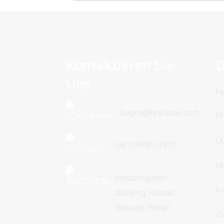
Kontaktieren Sie
D
Uns
H
fangmi@hnyubian.com
Pr
Üb
+8615988537952
Na
Industriegebiet
Ko
Qianlong, Huixian,
Xinxiang, Henan
Ze