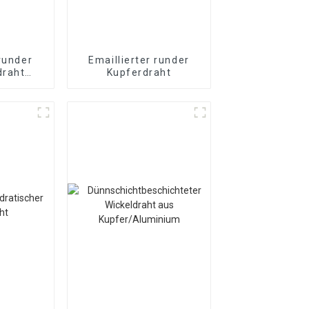
 runder
Emaillierter runder
draht
Kupferdraht
ter
aht