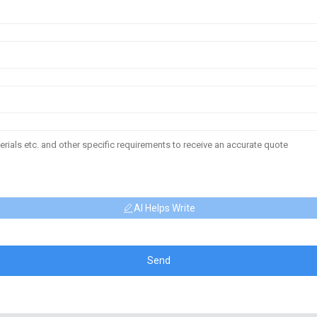
AI Helps Write
Send