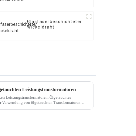
Glasfaserbeschichteter
Wickeldraht
getauchten Leistungstransformatoren
en Leistungstransformatoren. Ölgetauchtes
der Verwendung von ölgetauchten Transformatoren
röl ist die Energie von ölgetauchten ...