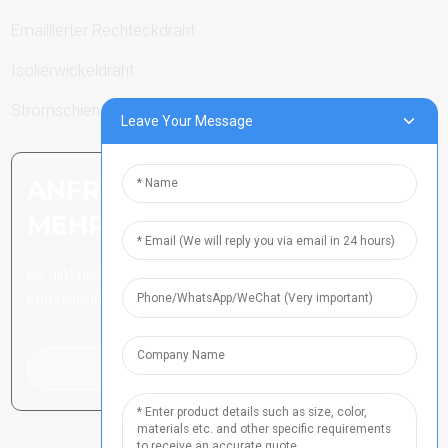
Emaillierter Rechteckdraht
Isolierwickeldraht
Stromschienen
Leave Your Message
ANFRAGE SENDEN: BEREIT,
MEHR ZU ERFAHREN
Es gibt nichts Besseres, als das
Endergebnis zu sehen.
Klicken Sie hier für eine Anfrage