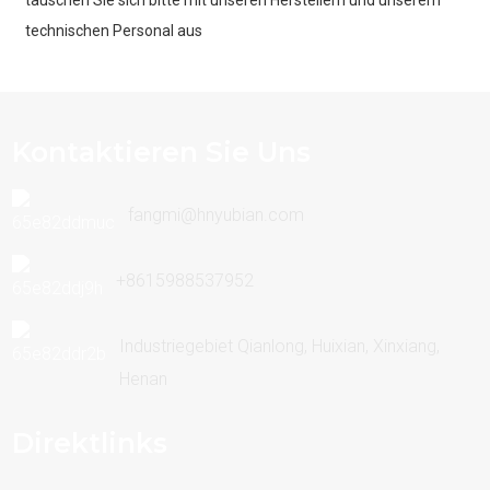
technischen Personal aus
Kontaktieren Sie Uns
fangmi@hnyubian.com
+8615988537952
Industriegebiet Qianlong, Huixian, Xinxiang,
Henan
Direktlinks