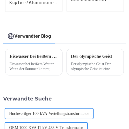
Kupfer-/Aluminium-
Wickeldraht
Verwandter Blog
Eiswasser bei heißem Wetter
Der olympische Geist
Eiswasser bei heißem Wetter
Der olympische Geist Der
Wenn der Sommer kommt,
olympische Geist ist eine
schickt das Unternehmen den
mächtige Kraft, die Grenzen,
Fabrikarbeitern jeden Tag eine
Kulturen und Sprachen
Flasche Eiswasser. Unser
überwindet und Menschen auf
Unternehmen zeigte herzliche
der ganzen Welt vereint. Er
Liebe und Rücksichtnahme,
stellt den Höhepunkt
Verwandte Suche
indem es den Mitarbeitern
menschlicher
proaktiv half ...
Errungenschaften dar und
zeigt...
Hochwertiger 100-kVA-Verteilungstransformator
OEM 1000 KVA 11 kV 433 V Transformator