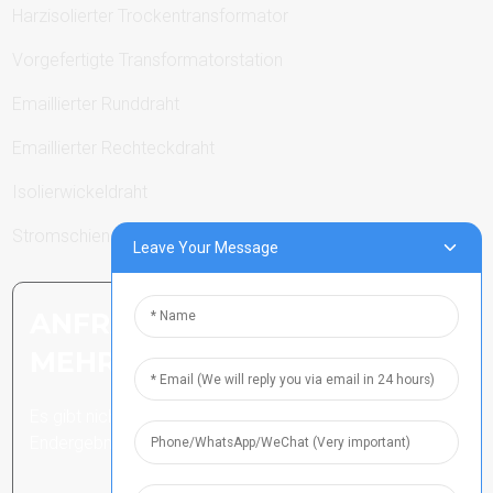
Harzisolierter Trockentransformator
Vorgefertigte Transformatorstation
Emaillierter Runddraht
Emaillierter Rechteckdraht
Isolierwickeldraht
Stromschienen
Leave Your Message
ANFRAGE SENDEN: BEREIT,
MEHR ZU ERFAHREN
Es gibt nichts Besseres, als das
Endergebnis zu sehen.