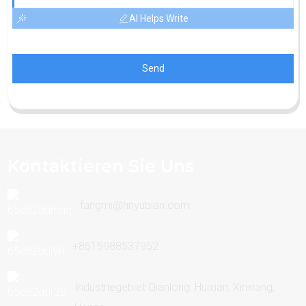
AI Helps Write
Send
Kontaktieren Sie Uns
fangmi@hnyubian.com
+8615988537952
Industriegebiet Qianlong, Huixian, Xinxiang,