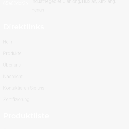
Industriegebiet Qianlong, Huixian, Xinxiang,
Henan
Direktlinks
Heim
Produkte
Über uns
Nachricht
Kontaktieren Sie uns
Zertifizierung
Produktliste