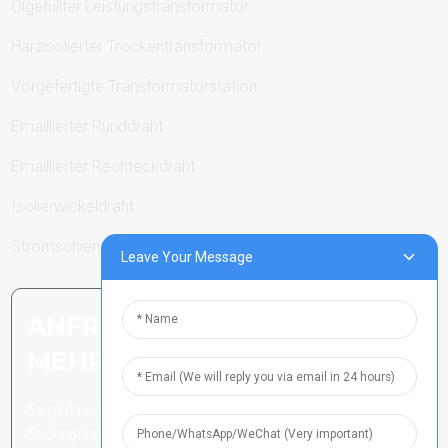
Ölgefüllter Leistungstransformator
Harzisolierter Trockentransformator
Vorgefertigte Transformatorstation
Emaillierter Runddraht
Emaillierter Rechteckdraht
Isolierwickeldraht
Stromschienen
Leave Your Message
ANFRAGE SENDEN: BEREIT,
MEHR ZU ERFAHREN
Es gibt nichts Besseres, als das
Endergebnis zu sehen.