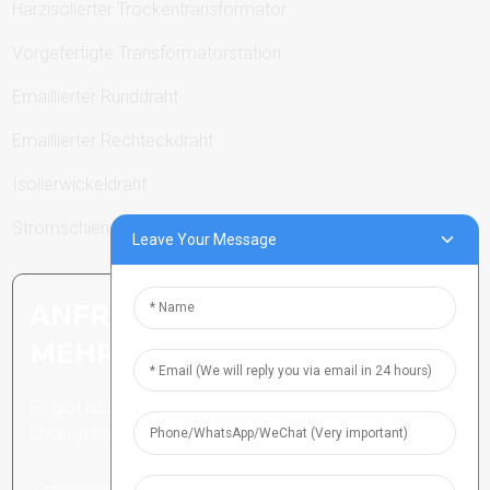
Harzisolierter Trockentransformator
Vorgefertigte Transformatorstation
Emaillierter Runddraht
Emaillierter Rechteckdraht
Isolierwickeldraht
Stromschienen
Leave Your Message
ANFRAGE SENDEN: BEREIT,
MEHR ZU ERFAHREN
Es gibt nichts Besseres, als das
Endergebnis zu sehen.