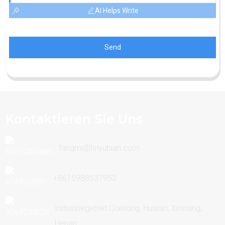
AI Helps Write
Send
Kontaktieren Sie Uns
fangmi@hnyubian.com
+8615988537952
Industriegebiet Qianlong, Huixian, Xinxiang,
Henan