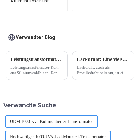
Aluminiumdraht
Emaillierter
Magnetdraht
Verwandter Blog
Leistungstransformator Siliziumstahlblech Eisenkern
Lackdraht: Eine vielseitige Lösung für jede Anwendung
Leistungstransformator-Kern
Lackdraht, auch als
aus Siliziumstahlblech. Der
Emailledraht bekannt, ist ein
Siliziumstahlblechkern ist ein
wichtiger Bestandteil bei der
wichtiger Bestandteil des
Herstellung von elektrischen
Leistungstransformators und
Geräten und Anlagen.
spielt eine entscheidende
Aufgrund seiner
Rolle für dessen effizienten
hervorragenden elektrischen
Verwandte Suche
Betrieb. Der Kern besteht aus
Eigenschaften und seiner
einem spezi...
Vielseitigkeit …
ODM 1000 Kva Pad-montierter Transformator
Hochwertiger 1000-kVA-Pad-Mounted-Transformator