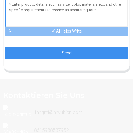
AI Helps Write
Send
Kontaktieren Sie Uns
fangmi@hnyubian.com
+8615988537952