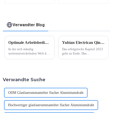
Emaillierter
Magnetdraht
Verwandter Blog
Optimale Arbeitsbedingungen für Öltransformatoren
Yubian Electrican Qingdao Tourismus
In der sich ständig
Das erfolgreiche Kapitel 2023
weiterentwickelnden Welt der
geht zu Ende. Das
Energieerzeugung und -
Marketingteam von Yubian
verteilung spielen ölgefüllte
Electric feiert seine Erfolge
Transformatoren eine
und blickt mit neuer Kraft und
entscheidende Rolle bei der
Begeisterung auf das neue
Gewährleistung einer
Jahr. Am März...
Verwandte Suche
effizienten Stromübertragung.
Diese Transformatoren nutzen
Öl als Isolierung...
ODM Glasfaserummantelter flacher Aluminiumdraht
Hochwertiger glasfaserummantelter flacher Aluminiumdraht