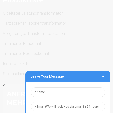
Ölgefüllter Leistungstransformator
Harzisolierter Trockentransformator
Vorgefertigte Transformatorstation
Emaillierter Runddraht
Emaillierter Rechteckdraht
Isolierwickeldraht
Stromschienen
Leave Your Message
ANFRAGE SENDEN: BEREIT,
MEHR ZU ERFAHREN