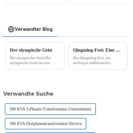
Emaillierter
Magnetdraht
Verwandter Blog
Der olympische Geist
Qingming-Fest: Eine Mischung aus Gedenken und Frühlingsfest
Der olympische Geist Der
Das Qingming-Fest, ein
olympische Geist ist eine
wichtiger traditioneller
mächtige Kraft, die Grenzen,
chinesischer Anlass, hat wieder
Kulturen und Sprachen
begonnen und vereint
überwindet und Menschen auf
Familien und Gemeinschaften
der ganzen Welt vereint. Er
in einer altehrwürdigen
stellt den Höhepunkt
Bekundung des Respekts
Verwandte Suche
menschlicher
gegenüber den Vorfahren und
Errungenschaften dar und
der Feier von …
zeigt...
500 KVA 3-Phasen-Transformator-Unternehmen
500 KVA Dreiphasentransformator-Service