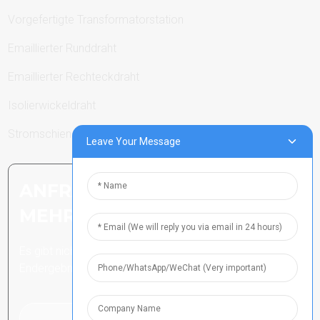
Vorgefertigte Transformatorstation
Emaillierter Runddraht
Emaillierter Rechteckdraht
Isolierwickeldraht
Stromschienen
Leave Your Message
ANFRAGE SENDEN: BEREIT,
MEHR ZU ERFAHREN
Es gibt nichts Besseres, als das
Endergebnis zu sehen.
Klicken Sie hier für eine Anfrage