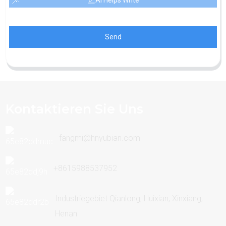
Send
Kontaktieren Sie Uns
fangmi@hnyubian.com
+8615988537952
Industriegebiet Qianlong, Huixian, Xinxiang,
Henan