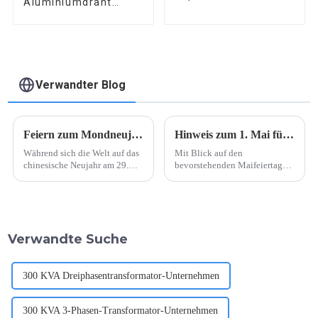
Aluminiumdraht
Emaillierter
Magnetdraht
Verwandter Blog
Feiern zum Mondneujahr 2025: Jahr der Schlange
Hinweis zum 1. Mai für Mitarbeiter von Yubian Electrician
Während sich die Welt auf das
Mit Blick auf den
chinesische Neujahr am 29.
bevorstehenden Maifeiertag
Januar 2025 vorbereitet, freuen
hat Yubian Electrician seinen
sich die Menschen auf das Jahr
Betriebsplan für die
der Schlange. Das Jahr der
kommenden Feiertage bekannt
Schlange ist bedeutsam, weil
gegeben. In einer aktuellen
es Weisheit, Intuition und...
Erklärung bestätigte das
Verwandte Suche
symbolisiert.
Unternehmen, dass alle
Mitarbeiter zwei freie Tage
haben werden ...
300 KVA Dreiphasentransformator-Unternehmen
300 KVA 3-Phasen-Transformator-Unternehmen