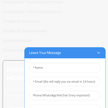
Harzisolierter Trockentransformator
Vorgefertigte Transformatorstation
Emaillierter Runddraht
Emaillierter Rechteckdraht
Isolierwickeldraht
Stromschienen
Leave Your Message
ANFRAGE SENDEN: BEREIT,
MEHR ZU ERFAHREN
Es gibt nichts Besseres, als das
Endergebnis zu sehen.