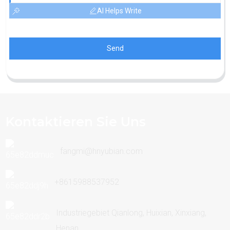
AI Helps Write
Send
Kontaktieren Sie Uns
fangmi@hnyubian.com
+8615988537952
Industriegebiet Qianlong, Huixian, Xinxiang,
Henan