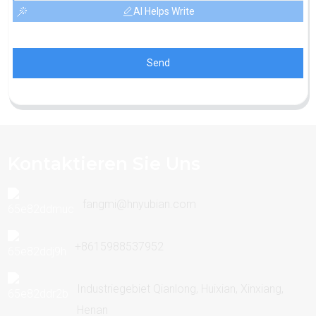
AI Helps Write
Send
Kontaktieren Sie Uns
fangmi@hnyubian.com
+8615988537952
Industriegebiet Qianlong, Huixian, Xinxiang,
Henan