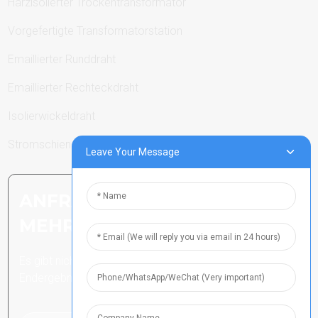
Harzisolierter Trockentransformator
Vorgefertigte Transformatorstation
Emaillierter Runddraht
Emaillierter Rechteckdraht
Isolierwickeldraht
Stromschienen
Leave Your Message
ANFRAGE SENDEN: BEREIT,
MEHR ZU ERFAHREN
Es gibt nichts Besseres, als das
Endergebnis zu sehen.