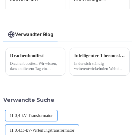
Kupferdraht
Verwandter Blog
Drachenbootfest
Intelligenter Thermostat mit Trockentransformator
Drachenbootfest. Wir wissen,
In der sich ständig
dass an diesem Tag ein
weiterentwickelnden Welt der
Drachenbootrennen stattfindet.
Technologie sind intelligente
Mittlerweile ist es in China ein
Thermostate zu einem
traditionelles Fest, und im
integralen Bestandteil der
Grunde haben alle Chinesen
Verwaltung und Wartung von
während des Festes einen
Trockentransformatoren
Verwandte Suche
Feiertag.
geworden. Diese innovativen
Geräte sind für eine präzise...
11 0,4-kV-Transformator
11 0,433-kV-Verteilungstransformator