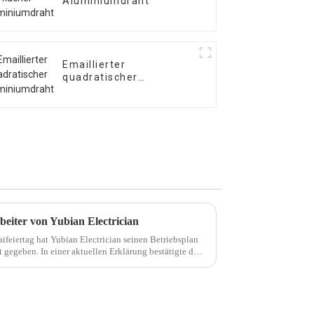
Aluminiumdraht
Emaillierter
quadratischer
Aluminiumdraht
beiter von Yubian Electrician
feiertag hat Yubian Electrician seinen Betriebsplan
gegeben. In einer aktuellen Erklärung bestätigte das
ei freie Tage haben werden ...