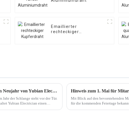
Aluminiumdraht
Emaillierter
rechteckiger
Kupferdraht
Hinweis zu den Feiertagen zum chinesischen Neujahr von Yubian Electric
Hinweis zum 1. Mai für Mitar
 Jahr der Schlange steht vor der Tür.
Mit Blick auf den bevorstehenden Mai
taltet Yubian Electrician einen
für die kommenden Feiertage bekannt 
Unternehmen, dass alle Mitarbeiter zw