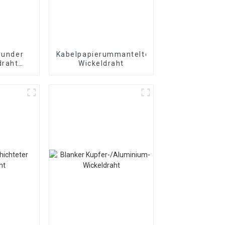
 runder
Kabelpapierummantelter
draht
Wickeldraht
ter
aht