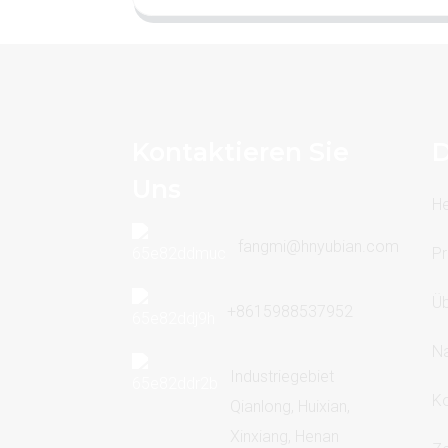
Kontaktieren Sie
D
Uns
H
fangmi@hnyubian.com
Pr
Üb
+8615988537952
Na
Industriegebiet
Ko
Qianlong, Huixian,
Xinxiang, Henan