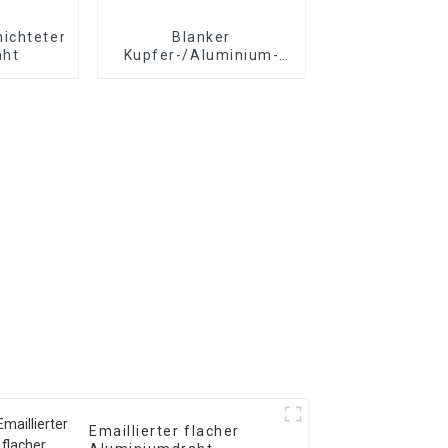
ichteter
Blanker
aht
Kupfer-/Aluminium-
Wickeldraht
Emaillierter flacher