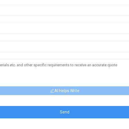
AI Helps Write
Send