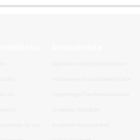
irektlinks
Produktliste
eim
Ölgefüllter Leistungstransformator
odukte
Harzisolierter Trockentransformator
er uns
Vorgefertigte Transformatorstation
chricht
Emaillierter Runddraht
ntaktieren Sie uns
Emaillierter Rechteckdraht