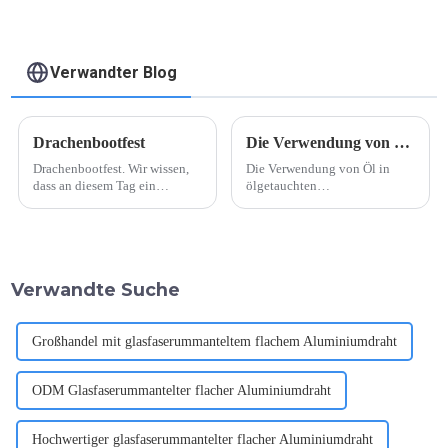
Verwandter Blog
Drachenbootfest
Die Verwendung von Öl in ölgetauchten Leistungstransformatoren
Drachenbootfest. Wir wissen,
Die Verwendung von Öl in
dass an diesem Tag ein
ölgetauchten
Drachenbootrennen stattfindet.
Leistungstransformatoren.
Mittlerweile ist es in China ein
Ölgetauchtes Transformatoröl
traditionelles Fest, und im
ist untrennbar mit der
Grunde haben alle Chinesen
Verwendung von ölgetauchten
während des Festes einen
Transformatoren verbunden.
Verwandte Suche
Feiertag.
Ölgetauchtes Transformatoröl
ist die Energie von
ölgetauchten ...
Großhandel mit glasfaserummanteltem flachem Aluminiumdraht
ODM Glasfaserummantelter flacher Aluminiumdraht
Hochwertiger glasfaserummantelter flacher Aluminiumdraht