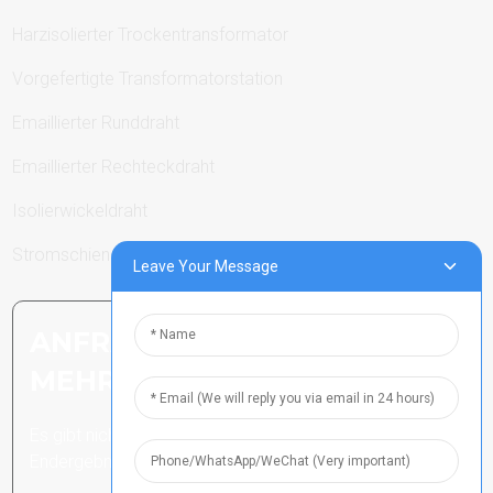
Harzisolierter Trockentransformator
Vorgefertigte Transformatorstation
Emaillierter Runddraht
Emaillierter Rechteckdraht
Isolierwickeldraht
Stromschienen
Leave Your Message
ANFRAGE SENDEN: BEREIT,
MEHR ZU ERFAHREN
Es gibt nichts Besseres, als das
Endergebnis zu sehen.