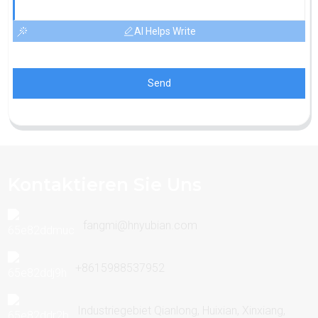
AI Helps Write
Send
Kontaktieren Sie Uns
fangmi@hnyubian.com
+8615988537952
Industriegebiet Qianlong, Huixian, Xinxiang,