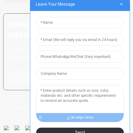
Stromschienen
Leave Your Message
ANFRAGE SENDEN: BEREIT,
MEHR ZU ERFAHREN
Es gibt nichts Besseres, als das
Endergebnis zu sehen.
Klicken Sie hier für eine Anfrage
COPYRIGHT ALLE RECHTE VORBEHALTEN
HENAN ICP-NR.
-
-
-
2021024790
SITEMAP
TOP-BLOG
TOP-SUCHE
AI Helps Write
Send