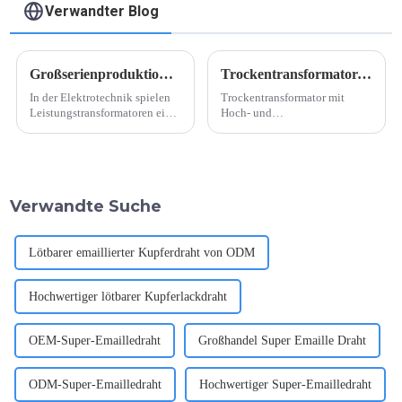
Verwandter Blog
Großserienproduktion von Leistungstransformatoren
Trockentransformator-Hoch- und Niederspannungsspulen
In der Elektrotechnik spielen
Trockentransformator mit
Leistungstransformatoren eine
Hoch- und
entscheidende Rolle bei der
Niederspannungsspulen.
effizienten Übertragung und
Trockentransformatoren sind
Verteilung von Elektrizität.
ein wichtiger Bestandteil von
Diese Geräte sind unerlässlich,
Stromverteilungssystemen, da
um die Leistung zu steigern ...
sie die notwendige
Verwandte Suche
Spannungsumwandlung für
eine effiziente Stromverteilung
ermöglichen.
Lötbarer emaillierter Kupferdraht von ODM
Hochwertiger lötbarer Kupferlackdraht
OEM-Super-Emailledraht
Großhandel Super Emaille Draht
ODM-Super-Emailledraht
Hochwertiger Super-Emailledraht