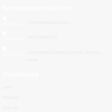
Kontaktieren Sie Uns
fangmi@hnyubian.com
+8615988537952
Industriegebiet Qianlong, Huixian, Xinxiang,
Henan
Direktlinks
Heim
Produkte
Über uns