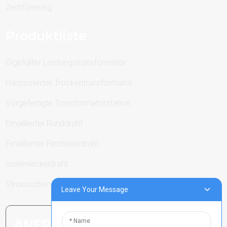
Zertifizierung
Produktliste
Ölgefüllter Leistungstransformator
Harzisolierter Trockentransformator
Vorgefertigte Transformatorstation
Emaillierter Runddraht
Emaillierter Rechteckdraht
Isolierwickeldraht
Stromschienen
Leave Your Message
ANFRAGE SENDEN: BEREIT,