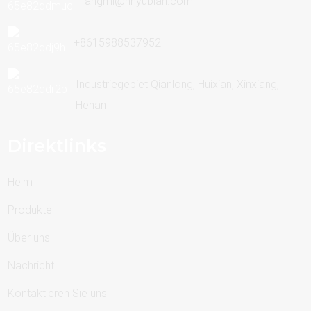
fangmi@hnyubian.com
+8615988537952
Industriegebiet Qianlong, Huixian, Xinxiang,
Henan
Direktlinks
Heim
Produkte
Über uns
Nachricht
Kontaktieren Sie uns