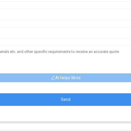
AI Helps Write
Send