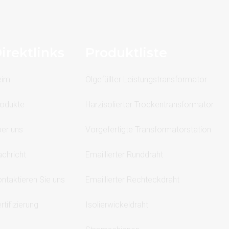
irektlinks
Produktliste
eim
Ölgefüllter Leistungstransformator
odukte
Harzisolierter Trockentransformator
er uns
Vorgefertigte Transformatorstation
chricht
Emaillierter Runddraht
ntaktieren Sie uns
Emaillierter Rechteckdraht
rtifizierung
Isolierwickeldraht