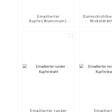
Emaillierter
Dünnschichtbe
Kupfer(Aluminium)-
Wickeldrah
Flachdraht
Kupfer/Alu
Magnetdraht
Emaillierter runder
Emaillier