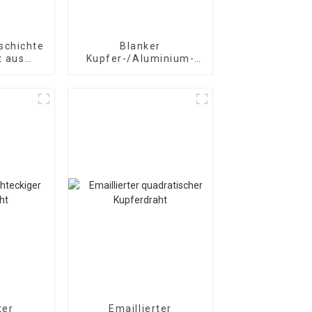
schichteter
Blanker
t aus
Kupfer-/Aluminium-
minium
Wickeldraht
ter
Emaillierter