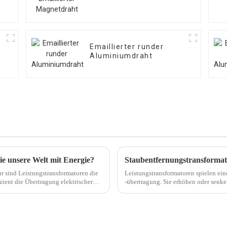
Emaillierter runder
Aluminiumdraht
ie unsere Welt mit Energie?
Staubentfernungstransforma
r sind Leistungstransformatoren die
Leistungstransformatoren spielen ein
zient die Übertragung elektrischer
-übertragung. Sie erhöhen oder senke
Stromübertragung zu gewährleisten.