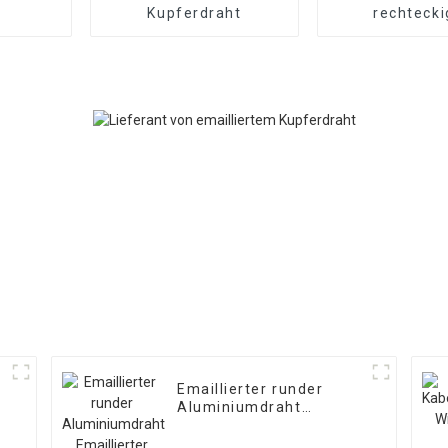
Kupferdraht
rechtecki
Kupferdr
Emaillierter runder
Aluminiumdraht
Emaillierter
Magnetdraht