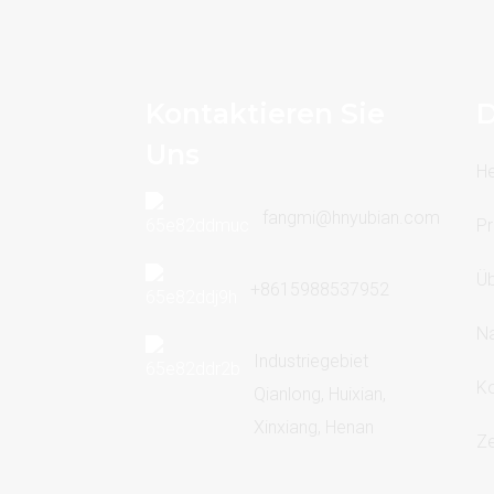
Kontaktieren Sie
D
Uns
H
fangmi@hnyubian.com
Pr
Üb
+8615988537952
Na
Industriegebiet
Ko
Qianlong, Huixian,
Xinxiang, Henan
Ze