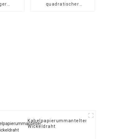
ger
quadratischer
aht
Kupferdraht
Kabelpapierummantelter
Wickeldraht