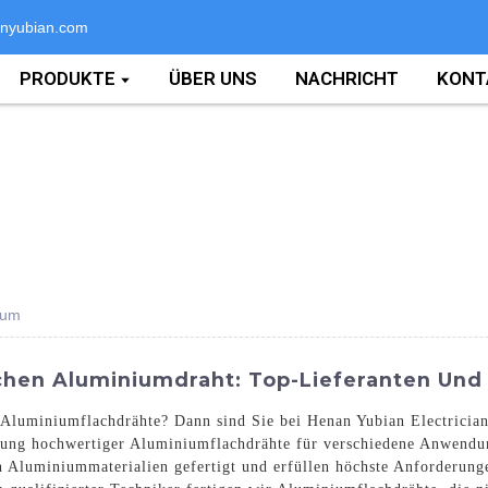
nyubian.com
PRODUKTE
ÜBER UNS
NACHRICHT
KONT
ium
chen Aluminiumdraht: Top-Lieferanten Und 
 Aluminiumflachdrähte? Dann sind Sie bei Henan Yubian Electrician 
llung hochwertiger Aluminiumflachdrähte für verschiedene Anwendun
Aluminiummaterialien gefertigt und erfüllen höchste Anforderunge