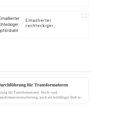
Emaillierter
rechteckiger
Kupferdraht
urchführung für Transformatoren
ung für Transformatoren. Hoch- und
sformatorenisolierung, auch als leitfähiger Stab mit
kleines Zubehör für Leistungstransformatoren. Sogar