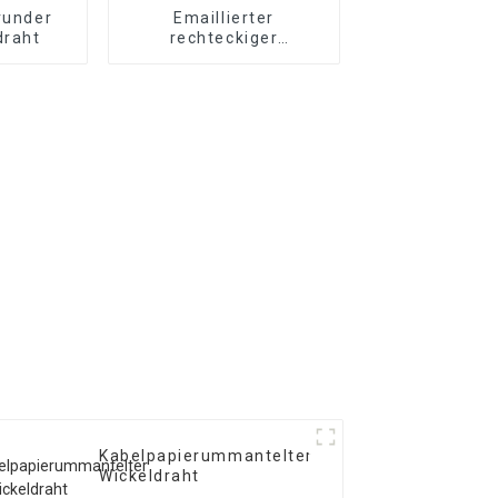
 runder
Emaillierter
draht
rechteckiger
Aluminiumdraht
Kabelpapierummantelter
Wickeldraht