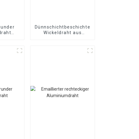
 runder
Dünnschichtbeschichteter
draht
Wickeldraht aus
ter
Kupfer/Aluminium
aht