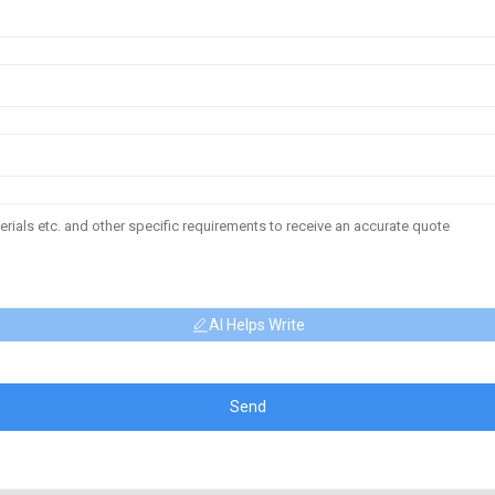
AI Helps Write
Send