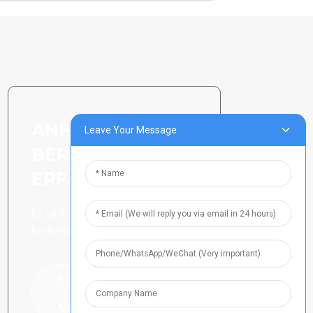
ANFRAGE SENDEN:
Leave Your Message
BEREIT, MEHR ZU
ERFAHREN
Es gibt nichts Besseres, als das
Endergebnis zu sehen.
Klicken Sie hier für eine
Anfrage