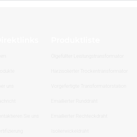
irektlinks
Produktliste
eim
Ölgefüllter Leistungstransformator
odukte
Harzisolierter Trockentransformator
er uns
Vorgefertigte Transformatorstation
chricht
Emaillierter Runddraht
ntaktieren Sie uns
Emaillierter Rechteckdraht
rtifizierung
Isolierwickeldraht