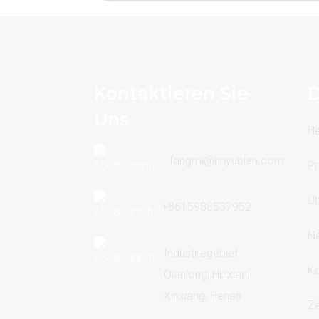
Kontaktieren Sie
D
Uns
H
fangmi@hnyubian.com
Pr
Üb
+8615988537952
Na
Industriegebiet
Ko
Qianlong, Huixian,
Xinxiang, Henan
Ze