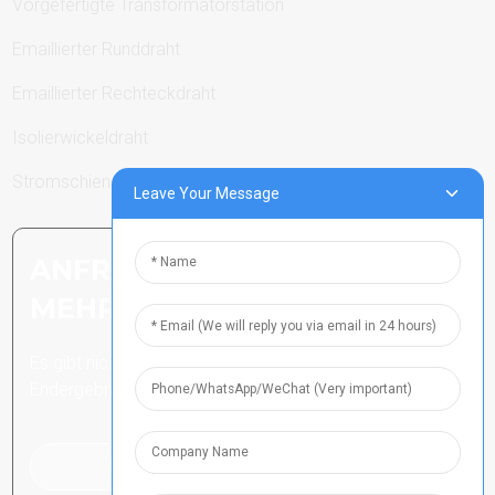
Vorgefertigte Transformatorstation
Emaillierter Runddraht
Emaillierter Rechteckdraht
Isolierwickeldraht
Stromschienen
Leave Your Message
ANFRAGE SENDEN: BEREIT,
MEHR ZU ERFAHREN
Es gibt nichts Besseres, als das
Endergebnis zu sehen.
Klicken Sie hier für eine Anfrage