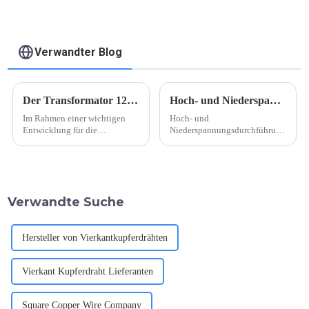
Verwandter Blog
Der Transformator 12500 KVA, 35 KV bis 10 KV, Lieferung als Unterpaket
Hoch- und Niederspannungsdurchführung für Transformatoren
Im Rahmen einer wichtigen
Hoch- und
Entwicklung für die
Niederspannungsdurchführung
Energiebranche wurde ein
für Transformatoren. Hoch-
hochmoderner
und
Leistungstransformator mit
Niederspannungsdurchführung
einer Kapazität von 12.500
für Transformatorenisolierung,
KVA, der Strom von 35 KV auf
auch als leitfähiger Stab mit
Verwandte Suche
10 KV umwandelt, erfolgreich
passendem Porzellan
fertiggestellt.
bezeichnet, als kleines
Zubehör für
Leistungstransformatoren.
Hersteller von Vierkantkupferdrähten
Sogar kleine ...
Vierkant Kupferdraht Lieferanten
Square Copper Wire Company