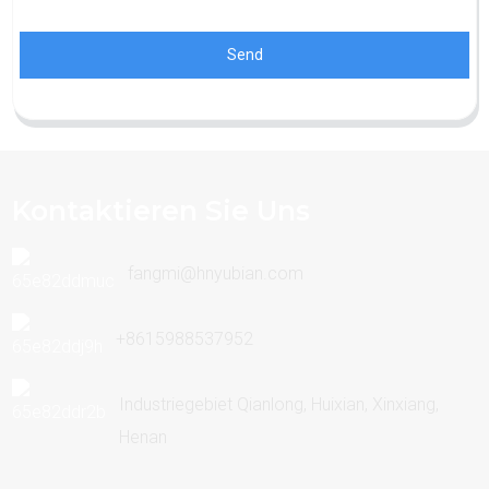
Send
Kontaktieren Sie Uns
fangmi@hnyubian.com
+8615988537952
Industriegebiet Qianlong, Huixian, Xinxiang,
Henan