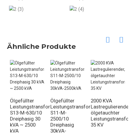
Ähnliche Produkte
Ölgefüllter
Ölgefüllter
2000 KVA
3
Leistungstransformator
Leistungstransformator
Lastregulierender,
L
S13-M-630/10
S11-M-
ölgetauchter
ö
Dreiphasig 30
2500/10
Leistungstransform
L
kVA ~ 2500
Dreiphasig
35 KV
3
kVA
30kVA-