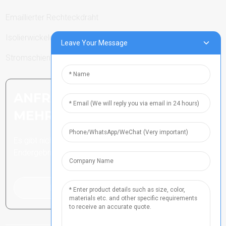
Emaillierter Rechteckdraht
Isolierwickeldraht
Leave Your Message
Stromschienen
ANFRAGE SENDEN: BEREIT,
MEHR ZU ERFAHREN
Es gibt nichts Besseres, als das
Endergebnis zu sehen.
Klicken Sie hier für eine Anfrage