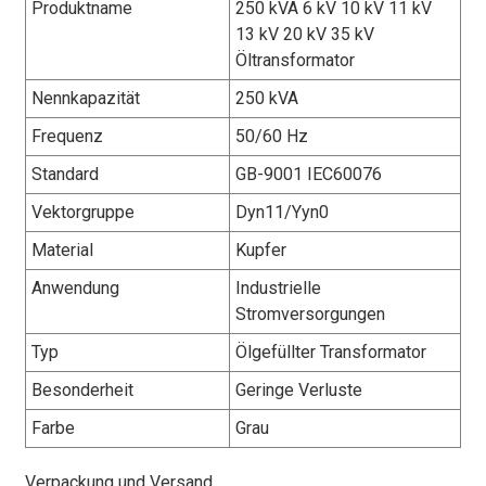
Produktname
250 kVA 6 kV 10 kV 11 kV
13 kV 20 kV 35 kV
Öltransformator
Nennkapazität
250 kVA
Frequenz
50/60 Hz
Standard
GB-9001 IEC60076
Vektorgruppe
Dyn11/Yyn0
Material
Kupfer
Anwendung
Industrielle
Stromversorgungen
Typ
Ölgefüllter Transformator
Besonderheit
Geringe Verluste
Farbe
Grau
Verpackung und Versand