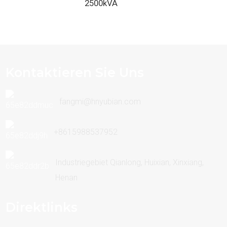
2500kVA
Kontaktieren Sie Uns
fangmi@hnyubian.com
+8615988537952
Industriegebiet Qianlong, Huixian, Xinxiang,
Henan
Direktlinks