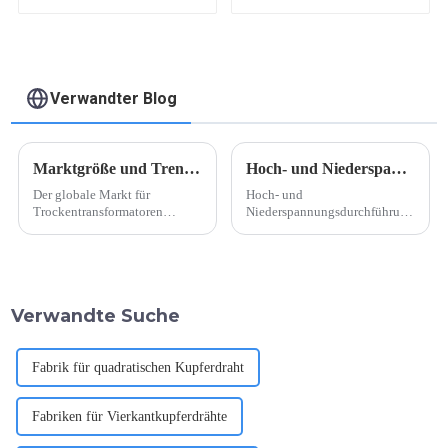
Aluminiumdraht
Verwandter Blog
Marktgröße und Trends für Trockentransformatoren
Hoch- und Niederspannungsdurchführung für Transformatoren
Der globale Markt für
Hoch- und
Trockentransformatoren
Niederspannungsdurchführung
wächst deutlich und dürfte in
für Transformatoren. Hoch-
den kommenden Jahren weiter
und
wachsen. Laut einem aktuellen
Niederspannungsdurchführung
Marktforschungsbericht ist der
für Transformatorenisolierung,
Trockentransformator ...
auch als leitfähiger Stab mit
Verwandte Suche
passendem Porzellan
bezeichnet, als kleines
Zubehör für
Leistungstransformatoren.
Fabrik für quadratischen Kupferdraht
Sogar kleine ...
Fabriken für Vierkantkupferdrähte