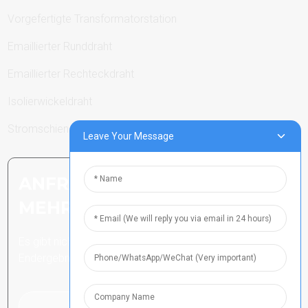
Vorgefertigte Transformatorstation
Emaillierter Runddraht
Emaillierter Rechteckdraht
Isolierwickeldraht
Stromschienen
Leave Your Message
ANFRAGE SENDEN: BEREIT,
MEHR ZU ERFAHREN
Es gibt nichts Besseres, als das
Endergebnis zu sehen.
Klicken Sie hier für eine Anfrage