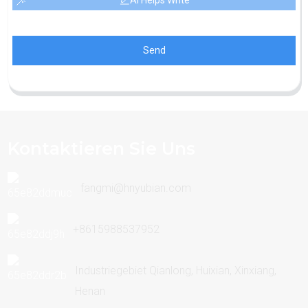
Send
Kontaktieren Sie Uns
fangmi@hnyubian.com
+8615988537952
Industriegebiet Qianlong, Huixian, Xinxiang,
Henan