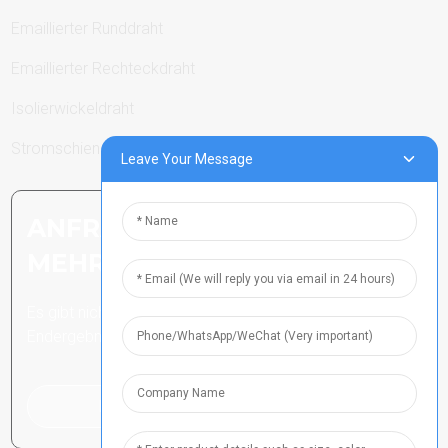
Emaillierter Runddraht
Emaillierter Rechteckdraht
Isolierwickeldraht
Stromschienen
Leave Your Message
ANFRAGE SENDEN: BEREIT,
MEHR ZU ERFAHREN
Es gibt nichts Besseres, als das
Endergebnis zu sehen.
Klicken Sie hier für eine Anfrage