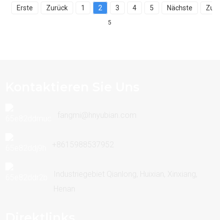
Erste
Zurück
1
2
3
4
5
Nächste
Zule
5
Kontaktieren Sie Uns
fangmi@hnyubian.com
+8615988537952
Industriegebiet Qianlong, Huixian, Xinxiang,
Henan
Direktlinks