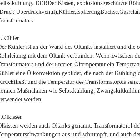
Selbstkühlung.
DER
Der
Kissen,
explosionsgeschützte Röh
(Druck
Überdruckventil),
Kühler,
Isolierung
Buchse
,
Gasrelai
ransformators.
.
Kühler
er Kühler ist an der Wand des Öltanks installiert und die 
Rohrleitung mit dem Öltank verbunden. Wenn zwischen de
ransformators und der unteren Öltemperatur ein Temperatu
Kühler eine Ölkonvektion gebildet, die nach der Kühlung
zurückfließt und die Temperatur des Transformatoröls sen
können Maßnahmen wie Selbstkühlung, Zwangsluftkühlu
verwendet werden.
.
Ölkissen
Ölkissen werden auch Öltanks genannt. Transformatoröl de
emperaturschwankungen aus und schrumpft, und auch der Öl