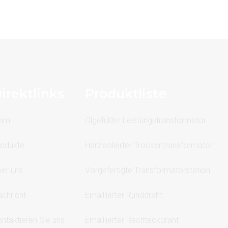
irektlinks
Produktliste
eim
Ölgefüllter Leistungstransformator
odukte
Harzisolierter Trockentransformator
er uns
Vorgefertigte Transformatorstation
chricht
Emaillierter Runddraht
ntaktieren Sie uns
Emaillierter Rechteckdraht