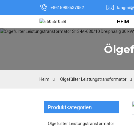
+8615988537952
fangmi@
HEIM
Ölgef
Heim
Ölgefüllter Leistungstransformator
Produktkategorien
Loading...
Loading...
Ölgefüllter Leistungstransformator