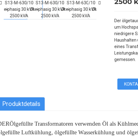
2500 
Der ölgetau
um Hochspa
niedrigere 
Haushalten 
eines Trans
Leistungska
gemessen.
KONTA
Produktdetails
DER
Ölgefüllte Transformatoren verwenden Öl als Kühlme
lgefüllte Luftkühlung, ölgefüllte Wasserkühlung und ölgef