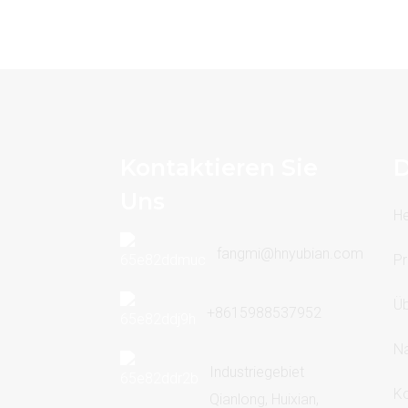
Kontaktieren Sie
D
Uns
H
fangmi@hnyubian.com
Pr
Üb
+8615988537952
Na
Industriegebiet
Ko
Qianlong, Huixian,