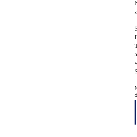
N
z
5
D
T
a
v
S
N
d
BEFESTIGEN