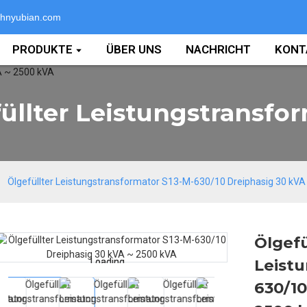
hnyubian.com
PRODUKTE
ÜBER UNS
NACHRICHT
KONT
üllter Leistungstransfo
Ölgefüllter Leistungstransformator S13-M-630/10 Dreiphasig 30 kV
Ölgefü
Leistu
Loading...
Loading...
630/10