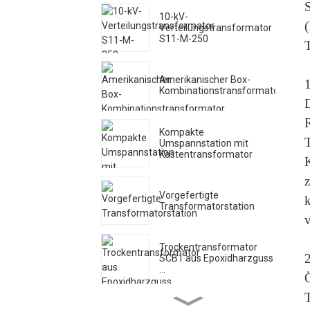
10-kV-
Verteilungstransformator
S11-M-250
T
Amerikanischer Box-
1
Kombinationstransformator
D
Kompakte
T
Umspannstation mit
Kastentransformator
Vorgefertigte
Transformatorstation
Trockentransformator
2
SCB1 aus Epoxidharzguss
…
T
Harzisolierter