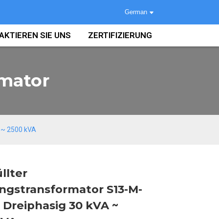
German
AKTIEREN SIE UNS
ZERTIFIZIERUNG
rmator
A ~ 2500 kVA
llter
ngstransformator S13-M-
Loading...
Loading...
Loading...
Loading...
 Dreiphasig 30 kVA ~