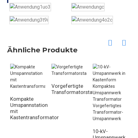
Ähnliche Produkte
Vorgefertigte
Transformatorstation
Kompakte
Umspannstation
1
mit
T
Kastentransformator
U
K
S
10-kV-
Umspannwerk