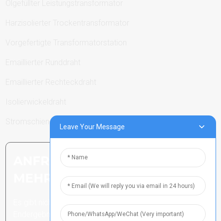
Ölgefüllter Leistungstransformator
Harzisolierter Trockentransformator
Vorgefertigte Transformatorstation
Emaillierter Runddraht
Emaillierter Rechteckdraht
Isolierwickeldraht
Stromschienen
Leave Your Message
ANFRAGE SENDEN: BEREIT,
MEHR ZU ERFAHREN
Es gibt nichts Besseres, als das
Endergebnis zu sehen.