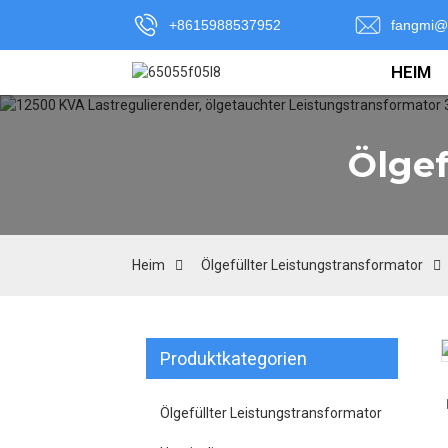
+8615988537952
fangmi@
HEIM
Ölgef
Heim
Ölgefüllter Leistungstransformator
Produktkategorien
Loading...
Loading...
Ölgefüllter Leistungstransformator