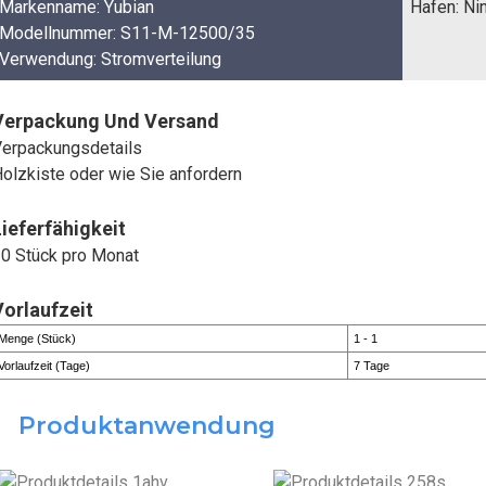
Markenname: Yubian
Hafen: Ni
Modellnummer: S11-M-12500/35
Verwendung: Stromverteilung
Verpackung Und Versand
erpackungsdetails
olzkiste oder wie Sie anfordern
Lieferfähigkeit
0 Stück pro Monat
Vorlaufzeit
Menge (Stück)
1 - 1
Vorlaufzeit (Tage)
7 Tage
Produktanwendung