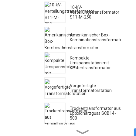
10-kV-
Verteilungstransformator
S11-M-250
Amerikanischer Box-
Kombinationstransformator
Kompakte
Umspannstation mit
Kastentransformator
Vorgefertigte
Transformatorstation
Trockentransformator aus
Epoxidharzguss SCB14-
500
Harzisolierter