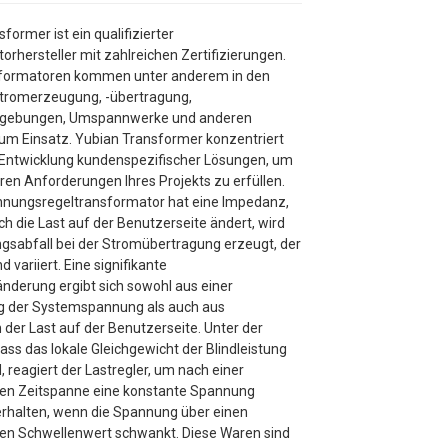
former ist ein qualifizierter
rhersteller mit zahlreichen Zertifizierungen.
sformatoren kommen unter anderem in den
tromerzeugung, -übertragung,
mgebungen, Umspannwerke und anderen
um Einsatz. Yubian Transformer konzentriert
e Entwicklung kundenspezifischer Lösungen, um
ren Anforderungen Ihres Projekts zu erfüllen.
nnungsregeltransformator hat eine Impedanz,
h die Last auf der Benutzerseite ändert, wird
gsabfall bei der Stromübertragung erzeugt, der
 variiert. Eine signifikante
derung ergibt sich sowohl aus einer
 der Systemspannung als auch aus
der Last auf der Benutzerseite. Unter der
ss das lokale Gleichgewicht der Blindleistung
d, reagiert der Lastregler, um nach einer
en Zeitspanne eine konstante Spannung
rhalten, wenn die Spannung über einen
n Schwellenwert schwankt. Diese Waren sind