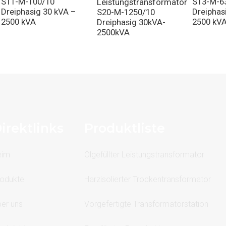
S11-M-100/10
S13-M-6
Leistungstransformator
Dreiphasig 30 kVA –
Dreiphas
S20-M-1250/10
2500 kVA
2500 kV
Dreiphasig 30kVA-
2500kVA
irektlinks
Produktliste
eim
Ölgefüllter Leistungstransformator
odukte
Harzisolierter Trockentransformator
er uns
Vorgefertigte Transformatorstation