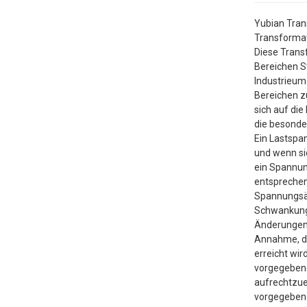
Yubian Trans
Transformato
Diese Tran
Bereichen S
Industrieu
Bereichen z
sich auf di
die besonde
Ein Lastspa
und wenn sic
ein Spannun
entsprechend
Spannungsän
Schwankung
Änderungen 
Annahme, da
erreicht wir
vorgegeben
aufrechtzue
vorgegebene