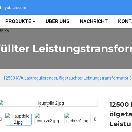
hnyubian.com
PRODUKTE
ÜBER UNS
NACHRICHT
KONT
üllter Leistungstransfo
12500 KVA Lastregulierender, ölgetauchter Leistungstransformator 
12500 
Loading...
Loading...
ölget
Leist