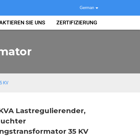
German
AKTIEREN SIE UNS
ZERTIFIZIERUNG
rmator
35 KV
KVA Lastregulierender,
Loading...
Loading...
Loading...
Loading...
auchter
ungstransformator 35 KV