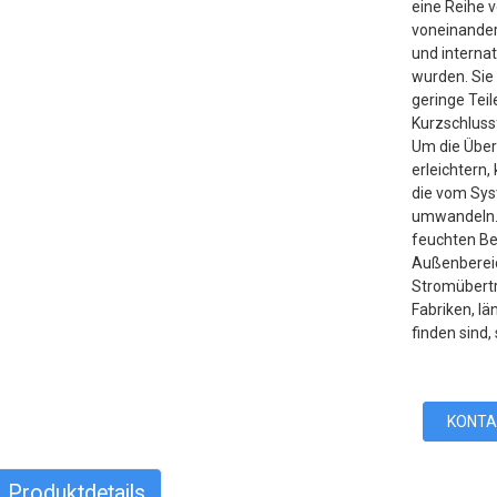
eine Reihe 
voneinander
und interna
wurden. Sie
geringe Tei
Kurzschlussf
Um die Über
erleichtern
die vom Sys
umwandeln. D
feuchten Be
Außenbereic
Stromübertr
Fabriken, l
finden sind,
KONTA
Produktdetails