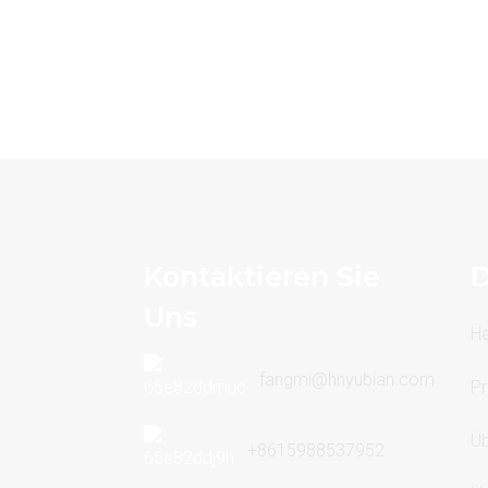
Kontaktieren Sie
D
Uns
H
fangmi@hnyubian.com
Pr
Üb
+8615988537952